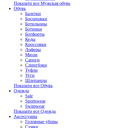
Показати все Мужская обувь
Обувь
Балетки
Босоножки
Ботильоны
Ботинки
Ботфорты
Кеды
Кроссовки
Лоферы
Мюли
Сапоги
Слингбэки
Туфли
Угги
Шлепанцы
Показати все Обувь
Одежда
Sale
Sportswear
Swimwear
Показати все Одежда
Аксессуары
Головные уборы
Сумки