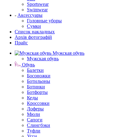
Sportswear
Swimwear
-
Аксессуары
Головные уборы
Сумки
Список накладных
Архів фотографій
Прайс
Мужская обувь
Мужская обувь
Обувь
Балетки
Босоножки
Ботильоны
Ботинки
Ботфорты
Кеды
Кроссовки
Лоферы
Мюли
Сапоги
Слингбэки
Туфли
Угги