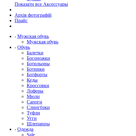
Показати все Аксессуары
Архів фотографій
Прайс
-
Мужская обувь
Мужская обувь
-
Обувь
Балетки
Босоножки
Ботильоны
Ботинки
Ботфорты
Кеды
Кроссовки
Лоферы
Мюли
Сапоги
Слингбэки
Туфли
Угги
Шлепанцы
-
Одежда
Sale