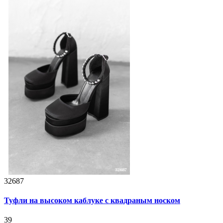
32687
Туфли на высоком каблуке с квадраным носком
39