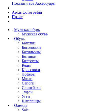
Показати все Аксессуары
Архів фотографій
Прайс
-
Мужская обувь
Мужская обувь
-
Обувь
Балетки
Босоножки
Ботильоны
Ботинки
Ботфорты
Кеды
Кроссовки
Лоферы
Мюли
Сапоги
Слингбэки
Туфли
Угги
Шлепанцы
-
Одежда
Sale