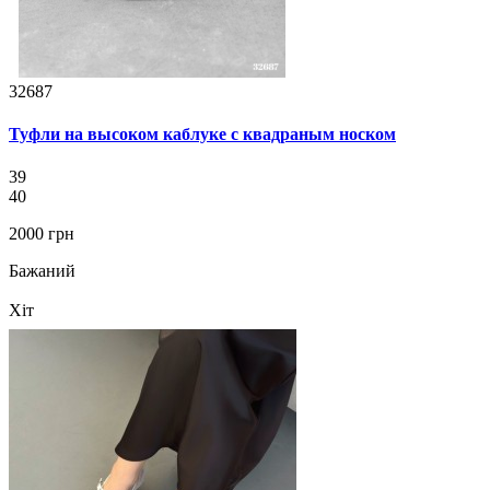
32687
Туфли на высоком каблуке с квадраным носком
39
40
2000 грн
Бажаний
Хіт