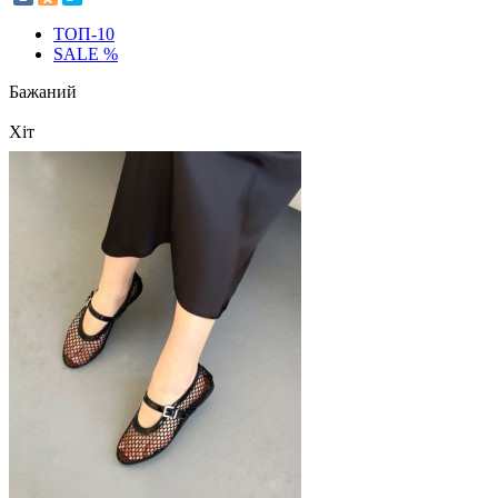
ТОП-10
SALE %
Бажаний
Хіт