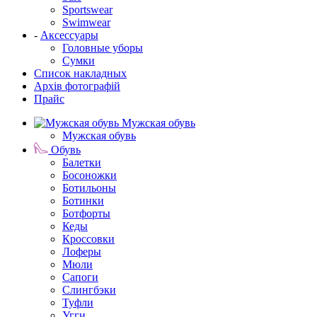
Sportswear
Swimwear
-
Аксессуары
Головные уборы
Сумки
Список накладных
Архів фотографій
Прайс
Мужская обувь
Мужская обувь
Обувь
Балетки
Босоножки
Ботильоны
Ботинки
Ботфорты
Кеды
Кроссовки
Лоферы
Мюли
Сапоги
Слингбэки
Туфли
Угги