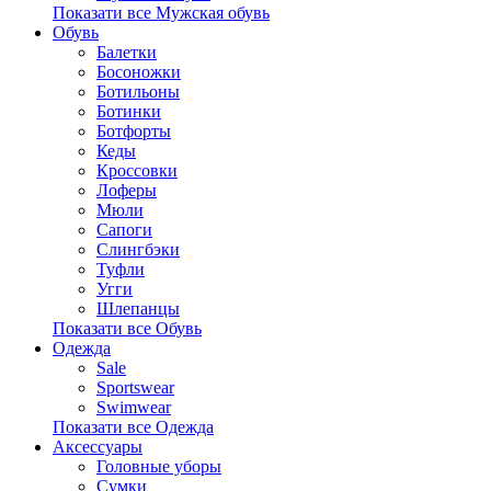
Показати все Мужская обувь
Обувь
Балетки
Босоножки
Ботильоны
Ботинки
Ботфорты
Кеды
Кроссовки
Лоферы
Мюли
Сапоги
Слингбэки
Туфли
Угги
Шлепанцы
Показати все Обувь
Одежда
Sale
Sportswear
Swimwear
Показати все Одежда
Аксессуары
Головные уборы
Сумки