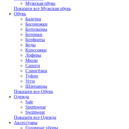
Мужская обувь
Показати все Мужская обувь
Обувь
Балетки
Босоножки
Ботильоны
Ботинки
Ботфорты
Кеды
Кроссовки
Лоферы
Мюли
Сапоги
Слингбэки
Туфли
Угги
Шлепанцы
Показати все Обувь
Одежда
Sale
Sportswear
Swimwear
Показати все Одежда
Аксессуары
Головные уборы