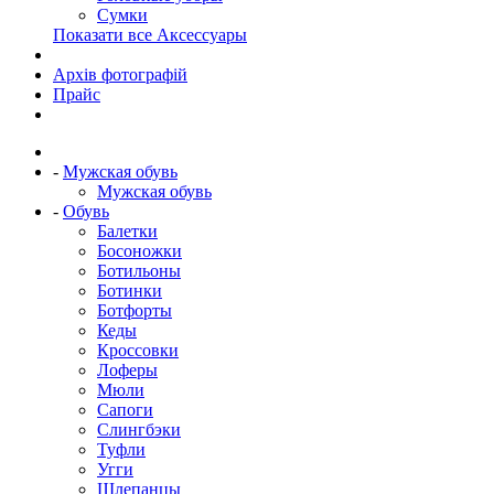
Сумки
Показати все Аксессуары
Архів фотографій
Прайс
-
Мужская обувь
Мужская обувь
-
Обувь
Балетки
Босоножки
Ботильоны
Ботинки
Ботфорты
Кеды
Кроссовки
Лоферы
Мюли
Сапоги
Слингбэки
Туфли
Угги
Шлепанцы