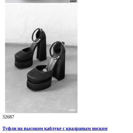
32687
Туфли на высоком каблуке с квадраным носком