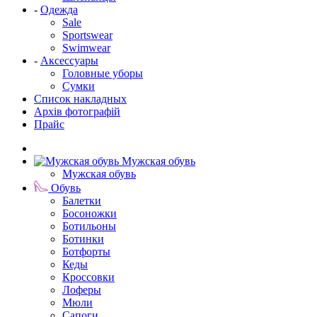
-
Одежда
Sale
Sportswear
Swimwear
-
Аксессуары
Головные уборы
Сумки
Список накладных
Архів фотографій
Прайс
Мужская обувь
Мужская обувь
Обувь
Балетки
Босоножки
Ботильоны
Ботинки
Ботфорты
Кеды
Кроссовки
Лоферы
Мюли
Сапоги