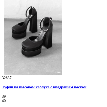
32687
Туфли на высоком каблуке с квадраным носком
39
40