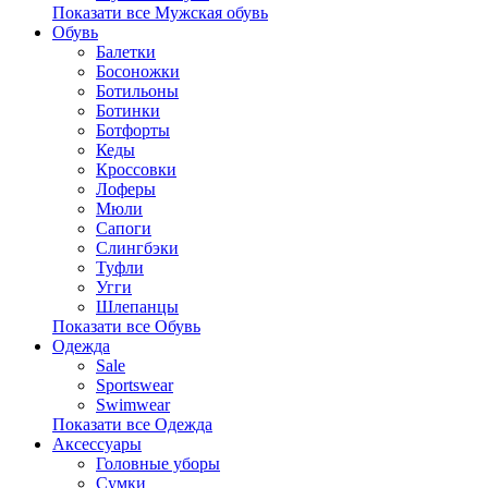
Показати все Мужская обувь
Обувь
Балетки
Босоножки
Ботильоны
Ботинки
Ботфорты
Кеды
Кроссовки
Лоферы
Мюли
Сапоги
Слингбэки
Туфли
Угги
Шлепанцы
Показати все Обувь
Одежда
Sale
Sportswear
Swimwear
Показати все Одежда
Аксессуары
Головные уборы
Сумки