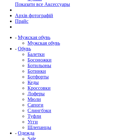
Показати все Аксессуары
Архів фотографій
Прайс
-
Мужская обувь
Мужская обувь
-
Обувь
Балетки
Босоножки
Ботильоны
Ботинки
Ботфорты
Кеды
Кроссовки
Лоферы
Мюли
Сапоги
Слингбэки
Туфли
Угги
Шлепанцы
-
Одежда
Sale