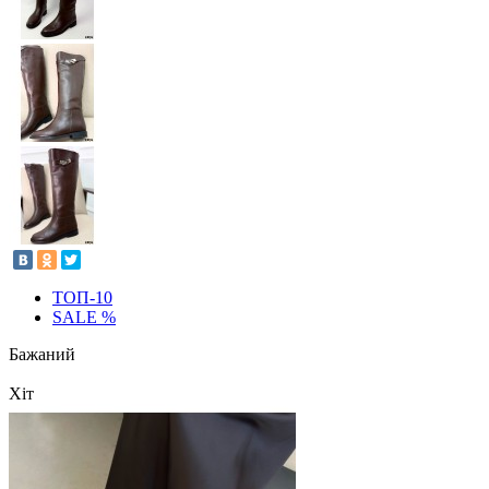
ТОП-10
SALE %
Бажаний
Хіт