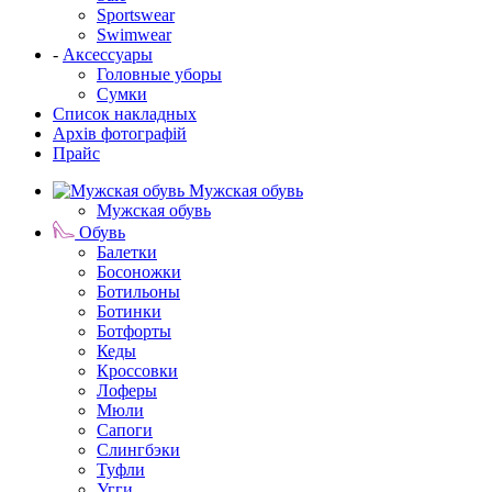
Sportswear
Swimwear
-
Аксессуары
Головные уборы
Сумки
Список накладных
Архів фотографій
Прайс
Мужская обувь
Мужская обувь
Обувь
Балетки
Босоножки
Ботильоны
Ботинки
Ботфорты
Кеды
Кроссовки
Лоферы
Мюли
Сапоги
Слингбэки
Туфли
Угги