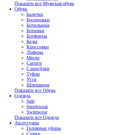
Показати все Мужская обувь
Обувь
Балетки
Босоножки
Ботильоны
Ботинки
Ботфорты
Кеды
Кроссовки
Лоферы
Мюли
Сапоги
Слингбэки
Туфли
Угги
Шлепанцы
Показати все Обувь
Одежда
Sale
Sportswear
Swimwear
Показати все Одежда
Аксессуары
Головные уборы
Сумки