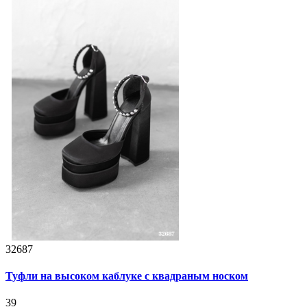
32687
Туфли на высоком каблуке с квадраным носком
39