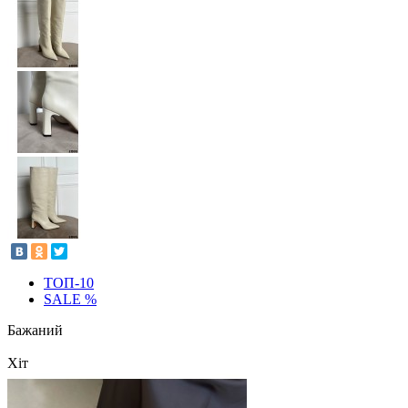
ТОП-10
SALE %
Бажаний
Хіт