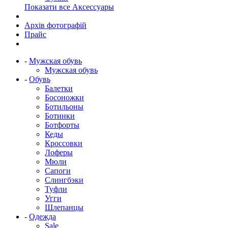
Показати все Аксессуары
Архів фотографій
Прайс
-
Мужская обувь
Мужская обувь
-
Обувь
Балетки
Босоножки
Ботильоны
Ботинки
Ботфорты
Кеды
Кроссовки
Лоферы
Мюли
Сапоги
Слингбэки
Туфли
Угги
Шлепанцы
-
Одежда
Sale