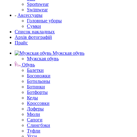
Sportswear
Swimwear
-
Аксессуары
Головные уборы
Сумки
Список накладных
Архів фотографій
Прайс
Мужская обувь
Мужская обувь
Обувь
Балетки
Босоножки
Ботильоны
Ботинки
Ботфорты
Кеды
Кроссовки
Лоферы
Мюли
Сапоги
Слингбэки
Туфли
Угги