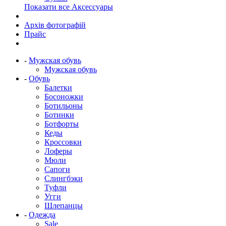
Показати все Аксессуары
Архів фотографій
Прайс
-
Мужская обувь
Мужская обувь
-
Обувь
Балетки
Босоножки
Ботильоны
Ботинки
Ботфорты
Кеды
Кроссовки
Лоферы
Мюли
Сапоги
Слингбэки
Туфли
Угги
Шлепанцы
-
Одежда
Sale