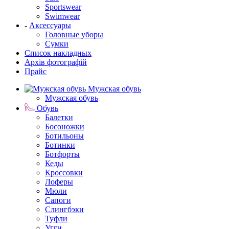
Sportswear
Swimwear
-
Аксессуары
Головные уборы
Сумки
Список накладных
Архів фотографій
Прайс
Мужская обувь
Мужская обувь
Обувь
Балетки
Босоножки
Ботильоны
Ботинки
Ботфорты
Кеды
Кроссовки
Лоферы
Мюли
Сапоги
Слингбэки
Туфли
Угги