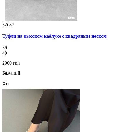
32687
Туфли на высоком каблуке с квадраным носком
39
40
2000 грн
Бажаний
Хіт