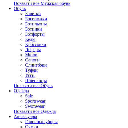
Показати все Мужская обувь
Обувь
Балетки
Босоножки
Ботильоны
Ботинки
Ботфорты
Кеды
Кроссовки
Лоферы
Мюли
Сапоги
Слингбэки
Туфли
Угги
Шлепанцы
Показати все Обувь
Одежда
Sale
Sportswear
Swimwear
Показати все Одежда
Аксессуары
Головные уборы
Сумки