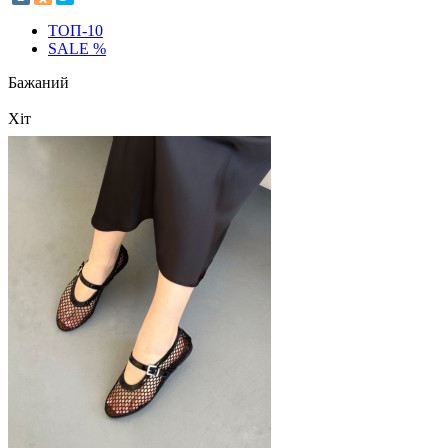
ТОП-10
SALE %
Бажаний
Хіт