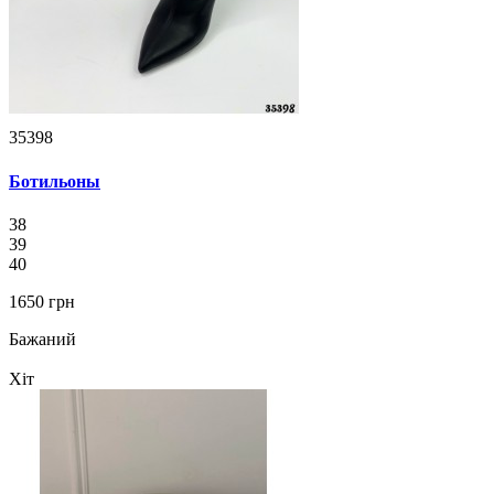
35398
Ботильоны
38
39
40
1650 грн
Бажаний
Хіт