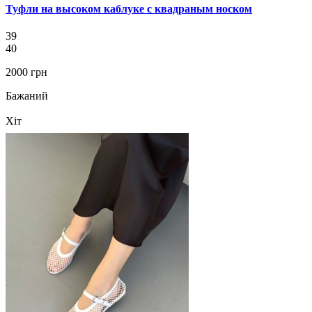
Туфли на высоком каблуке с квадраным носком
39
40
2000 грн
Бажаний
Хіт