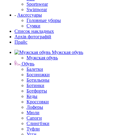
Sportswear
Swimwear
-
Аксессуары
Головные уборы
Сумки
Список накладных
Архів фотографій
Прайс
Мужская обувь
Мужская обувь
Обувь
Балетки
Босоножки
Ботильоны
Ботинки
Ботфорты
Кеды
Кроссовки
Лоферы
Мюли
Сапоги
Слингбэки
Туфли
Угги