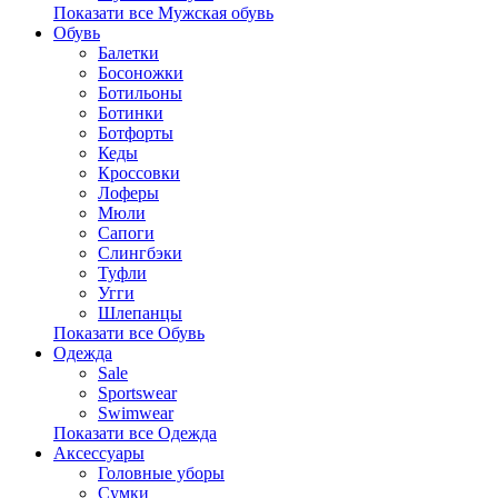
Показати все Мужская обувь
Обувь
Балетки
Босоножки
Ботильоны
Ботинки
Ботфорты
Кеды
Кроссовки
Лоферы
Мюли
Сапоги
Слингбэки
Туфли
Угги
Шлепанцы
Показати все Обувь
Одежда
Sale
Sportswear
Swimwear
Показати все Одежда
Аксессуары
Головные уборы
Сумки