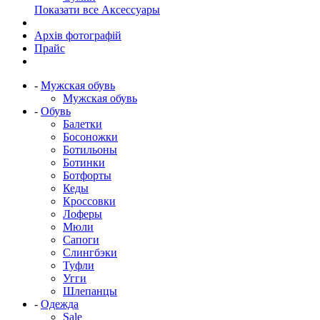
Показати все Аксессуары
Архів фотографій
Прайс
-
Мужская обувь
Мужская обувь
-
Обувь
Балетки
Босоножки
Ботильоны
Ботинки
Ботфорты
Кеды
Кроссовки
Лоферы
Мюли
Сапоги
Слингбэки
Туфли
Угги
Шлепанцы
-
Одежда
Sale