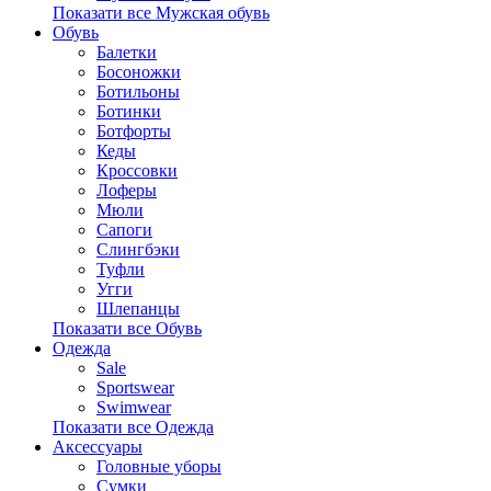
Показати все Мужская обувь
Обувь
Балетки
Босоножки
Ботильоны
Ботинки
Ботфорты
Кеды
Кроссовки
Лоферы
Мюли
Сапоги
Слингбэки
Туфли
Угги
Шлепанцы
Показати все Обувь
Одежда
Sale
Sportswear
Swimwear
Показати все Одежда
Аксессуары
Головные уборы
Сумки