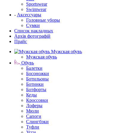
Sportswear
Swimwear
-
Аксессуары
Головные уборы
Сумки
Список накладных
Архів фотографій
Прайс
Мужская обувь
Мужская обувь
Обувь
Балетки
Босоножки
Ботильоны
Ботинки
Ботфорты
Кеды
Кроссовки
Лоферы
Мюли
Сапоги
Слингбэки
Туфли
Угги