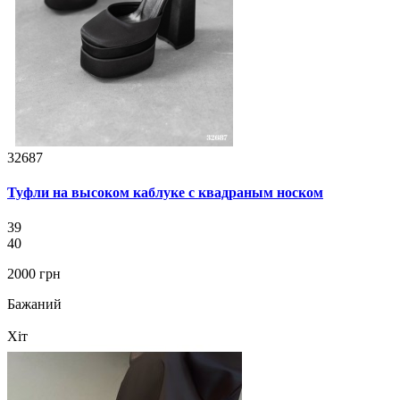
32687
Туфли на высоком каблуке с квадраным носком
39
40
2000 грн
Бажаний
Хіт