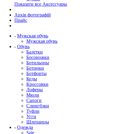
Показати все Аксессуары
Архів фотографій
Прайс
-
Мужская обувь
Мужская обувь
-
Обувь
Балетки
Босоножки
Ботильоны
Ботинки
Ботфорты
Кеды
Кроссовки
Лоферы
Мюли
Сапоги
Слингбэки
Туфли
Угги
Шлепанцы
-
Одежда
Sale