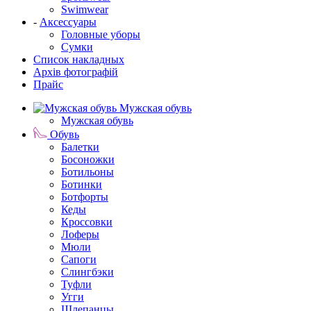
Swimwear
-
Аксессуары
Головные уборы
Сумки
Список накладных
Архів фотографій
Прайс
Мужская обувь
Мужская обувь
Обувь
Балетки
Босоножки
Ботильоны
Ботинки
Ботфорты
Кеды
Кроссовки
Лоферы
Мюли
Сапоги
Слингбэки
Туфли
Угги
Шлепанцы