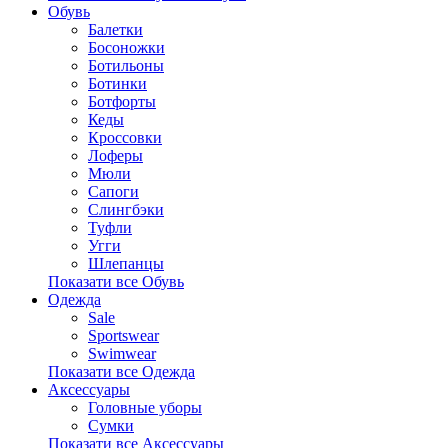
Обувь
Балетки
Босоножки
Ботильоны
Ботинки
Ботфорты
Кеды
Кроссовки
Лоферы
Мюли
Сапоги
Слингбэки
Туфли
Угги
Шлепанцы
Показати все Обувь
Одежда
Sale
Sportswear
Swimwear
Показати все Одежда
Аксессуары
Головные уборы
Сумки
Показати все Аксессуары