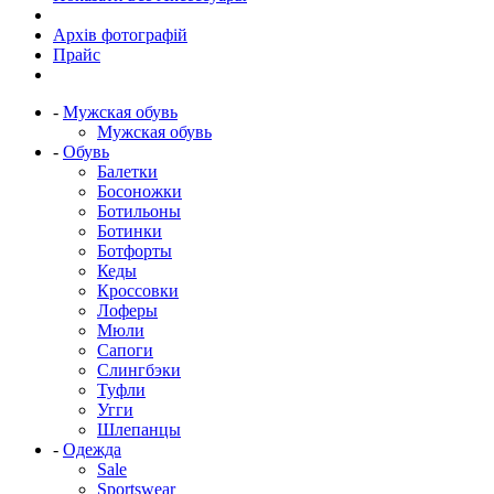
Архів фотографій
Прайс
-
Мужская обувь
Мужская обувь
-
Обувь
Балетки
Босоножки
Ботильоны
Ботинки
Ботфорты
Кеды
Кроссовки
Лоферы
Мюли
Сапоги
Слингбэки
Туфли
Угги
Шлепанцы
-
Одежда
Sale
Sportswear