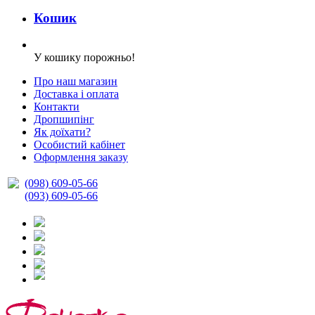
Кошик
У кошику порожньо!
Про наш магазин
Доставка і оплата
Контакти
Дропшипінг
Як доїхати?
Особистий кабінет
Оформлення заказу
(098) 609-05-66
(093) 609-05-66