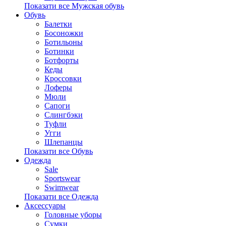
Показати все Мужская обувь
Обувь
Балетки
Босоножки
Ботильоны
Ботинки
Ботфорты
Кеды
Кроссовки
Лоферы
Мюли
Сапоги
Слингбэки
Туфли
Угги
Шлепанцы
Показати все Обувь
Одежда
Sale
Sportswear
Swimwear
Показати все Одежда
Аксессуары
Головные уборы
Сумки