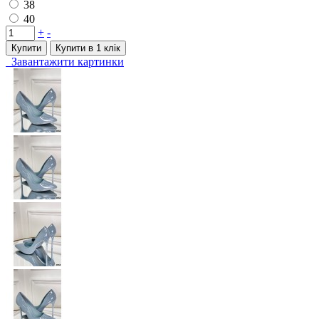
38
40
+
-
Купити
Купити в 1 клiк
Завантажити картинки