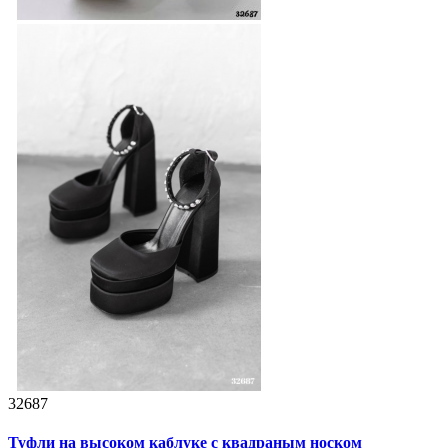
32687
Туфли на высоком каблуке с квадраным носком