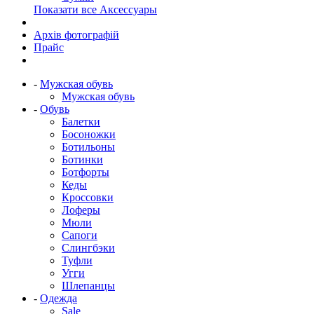
Показати все Аксессуары
Архів фотографій
Прайс
-
Мужская обувь
Мужская обувь
-
Обувь
Балетки
Босоножки
Ботильоны
Ботинки
Ботфорты
Кеды
Кроссовки
Лоферы
Мюли
Сапоги
Слингбэки
Туфли
Угги
Шлепанцы
-
Одежда
Sale