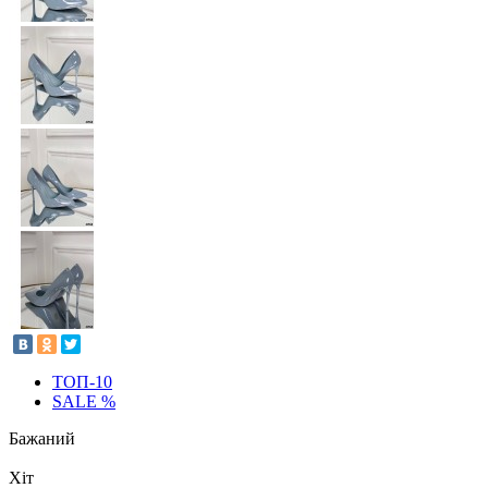
ТОП-10
SALE %
Бажаний
Хіт