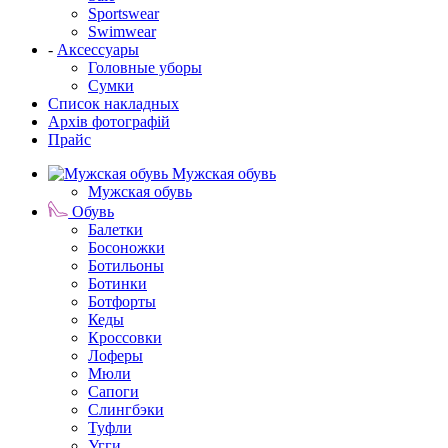
Sportswear
Swimwear
-
Аксессуары
Головные уборы
Сумки
Список накладных
Архів фотографій
Прайс
Мужская обувь
Мужская обувь
Обувь
Балетки
Босоножки
Ботильоны
Ботинки
Ботфорты
Кеды
Кроссовки
Лоферы
Мюли
Сапоги
Слингбэки
Туфли
Угги