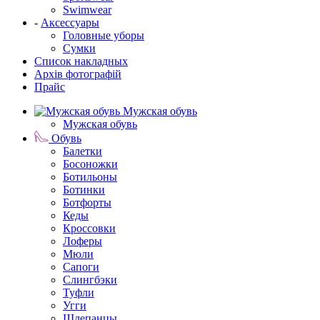
Swimwear
-
Аксессуары
Головные уборы
Сумки
Список накладных
Архів фотографій
Прайс
Мужская обувь
Мужская обувь
Обувь
Балетки
Босоножки
Ботильоны
Ботинки
Ботфорты
Кеды
Кроссовки
Лоферы
Мюли
Сапоги
Слингбэки
Туфли
Угги
Шлепанцы