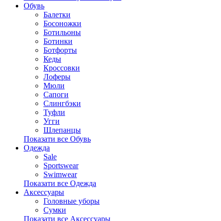
Обувь
Балетки
Босоножки
Ботильоны
Ботинки
Ботфорты
Кеды
Кроссовки
Лоферы
Мюли
Сапоги
Слингбэки
Туфли
Угги
Шлепанцы
Показати все Обувь
Одежда
Sale
Sportswear
Swimwear
Показати все Одежда
Аксессуары
Головные уборы
Сумки
Показати все Аксессуары