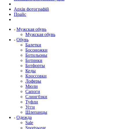
Архів фотографій
Прайс
-
Мужская обувь
Мужская обувь
-
Обувь
Балетки
Босоножки
Ботильоны
Ботинки
Ботфорты
Кеды
Кроссовки
Лоферы
Мюли
Сапоги
Слингбэки
Туфли
Угги
Шлепанцы
-
Одежда
Sale
Sportswear