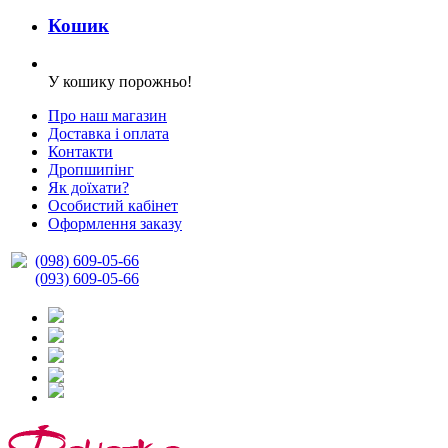
Кошик
У кошику порожньо!
Про наш магазин
Доставка і оплата
Контакти
Дропшипінг
Як доїхати?
Особистий кабінет
Оформлення заказу
(098) 609-05-66
(093) 609-05-66