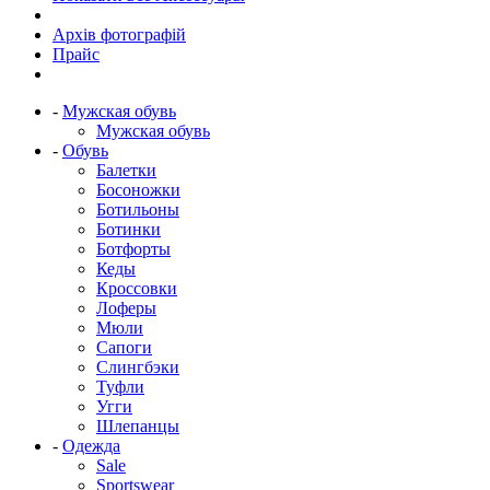
Архів фотографій
Прайс
-
Мужская обувь
Мужская обувь
-
Обувь
Балетки
Босоножки
Ботильоны
Ботинки
Ботфорты
Кеды
Кроссовки
Лоферы
Мюли
Сапоги
Слингбэки
Туфли
Угги
Шлепанцы
-
Одежда
Sale
Sportswear