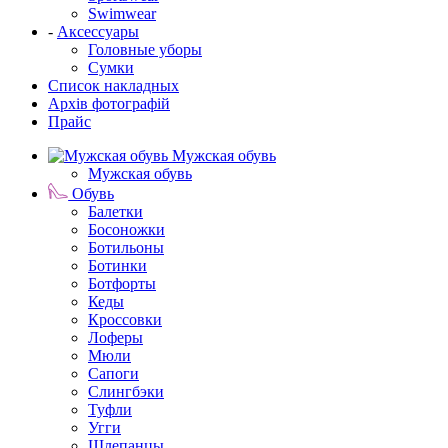
Swimwear
-
Аксессуары
Головные уборы
Сумки
Список накладных
Архів фотографій
Прайс
Мужская обувь
Мужская обувь
Обувь
Балетки
Босоножки
Ботильоны
Ботинки
Ботфорты
Кеды
Кроссовки
Лоферы
Мюли
Сапоги
Слингбэки
Туфли
Угги
Шлепанцы