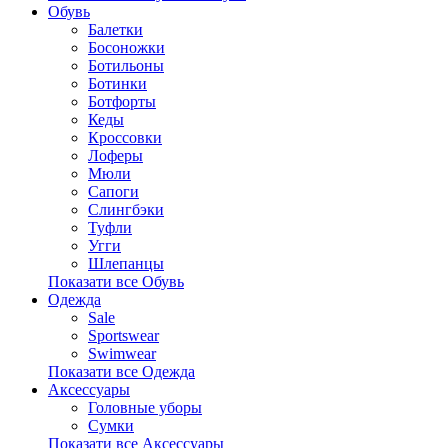
Обувь
Балетки
Босоножки
Ботильоны
Ботинки
Ботфорты
Кеды
Кроссовки
Лоферы
Мюли
Сапоги
Слингбэки
Туфли
Угги
Шлепанцы
Показати все Обувь
Одежда
Sale
Sportswear
Swimwear
Показати все Одежда
Аксессуары
Головные уборы
Сумки
Показати все Аксессуары