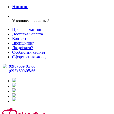
Кошик
У кошику порожньо!
Про наш магазин
Доставка і оплата
Контакти
Дропшипінг
Як доїхати?
Особистий кабінет
Оформлення заказу
(098) 609-05-66
(093) 609-05-66