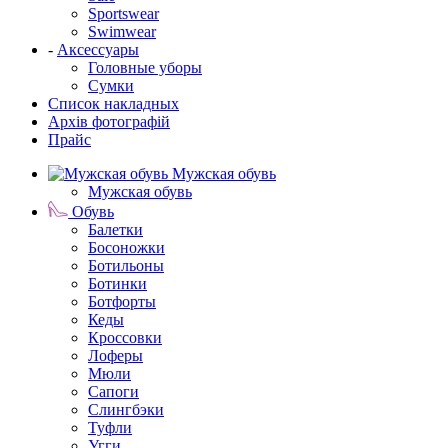
Sportswear
Swimwear
-
Аксессуары
Головные уборы
Сумки
Список накладных
Архів фотографій
Прайс
Мужская обувь
Мужская обувь
Обувь
Балетки
Босоножки
Ботильоны
Ботинки
Ботфорты
Кеды
Кроссовки
Лоферы
Мюли
Сапоги
Слингбэки
Туфли
Угги