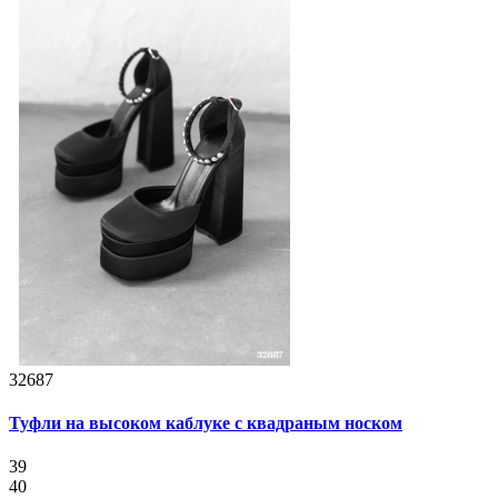
32687
Туфли на высоком каблуке с квадраным носком
39
40