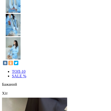
ТОП-10
SALE %
Бажаний
Хіт