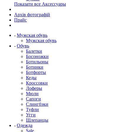
Показати все Аксессуары
Архів фотографій
Прайс
-
Мужская обувь
Мужская обувь
-
Обувь
Балетки
Босоножки
Ботильоны
Ботинки
Ботфорты
Кеды
Кроссовки
Лоферы
Мюли
Сапоги
Слингбэки
Туфли
Угги
Шлепанцы
-
Одежда
Sale