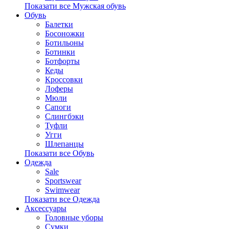
Показати все Мужская обувь
Обувь
Балетки
Босоножки
Ботильоны
Ботинки
Ботфорты
Кеды
Кроссовки
Лоферы
Мюли
Сапоги
Слингбэки
Туфли
Угги
Шлепанцы
Показати все Обувь
Одежда
Sale
Sportswear
Swimwear
Показати все Одежда
Аксессуары
Головные уборы
Сумки