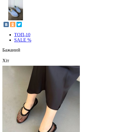
ТОП-10
SALE %
Бажаний
Хіт