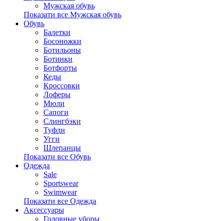
Мужская обувь
Показати все Мужская обувь
Обувь
Балетки
Босоножки
Ботильоны
Ботинки
Ботфорты
Кеды
Кроссовки
Лоферы
Мюли
Сапоги
Слингбэки
Туфли
Угги
Шлепанцы
Показати все Обувь
Одежда
Sale
Sportswear
Swimwear
Показати все Одежда
Аксессуары
Головные уборы