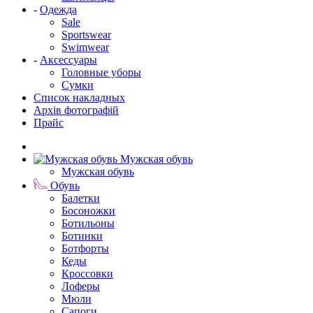
-
Одежда
Sale
Sportswear
Swimwear
-
Аксессуары
Головные уборы
Сумки
Список накладных
Архів фотографій
Прайс
Мужская обувь
Мужская обувь
Обувь
Балетки
Босоножки
Ботильоны
Ботинки
Ботфорты
Кеды
Кроссовки
Лоферы
Мюли
Сапоги