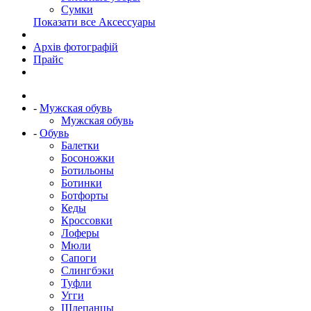
Сумки
Показати все Аксессуары
Архів фотографій
Прайс
-
Мужская обувь
Мужская обувь
-
Обувь
Балетки
Босоножки
Ботильоны
Ботинки
Ботфорты
Кеды
Кроссовки
Лоферы
Мюли
Сапоги
Слингбэки
Туфли
Угги
Шлепанцы