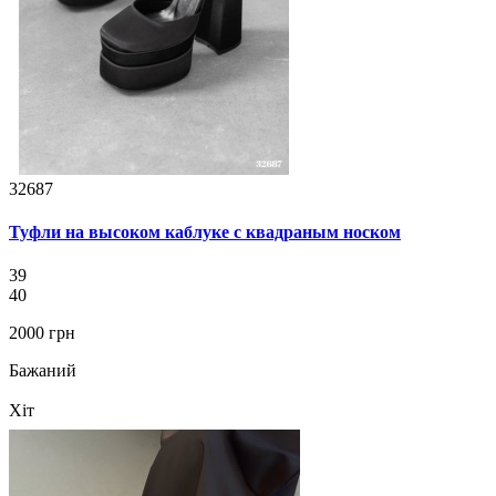
32687
Туфли на высоком каблуке с квадраным носком
39
40
2000 грн
Бажаний
Хіт