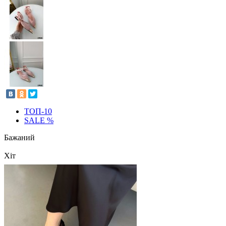
ТОП-10
SALE %
Бажаний
Хіт