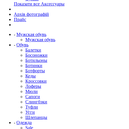
Показати все Аксессуары
Архів фотографій
Прайс
-
Мужская обувь
Мужская обувь
-
Обувь
Балетки
Босоножки
Ботильоны
Ботинки
Ботфорты
Кеды
Кроссовки
Лоферы
Мюли
Сапоги
Слингбэки
Туфли
Угги
Шлепанцы
-
Одежда
Sale