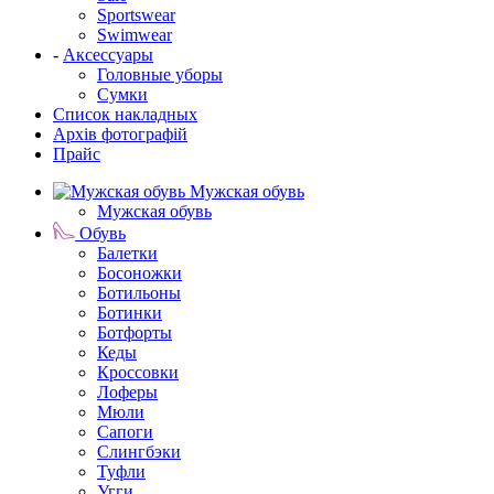
Sportswear
Swimwear
-
Аксессуары
Головные уборы
Сумки
Список накладных
Архів фотографій
Прайс
Мужская обувь
Мужская обувь
Обувь
Балетки
Босоножки
Ботильоны
Ботинки
Ботфорты
Кеды
Кроссовки
Лоферы
Мюли
Сапоги
Слингбэки
Туфли
Угги