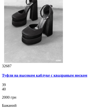
32687
Туфли на высоком каблуке с квадраным носком
39
40
2000 грн
Бажаний