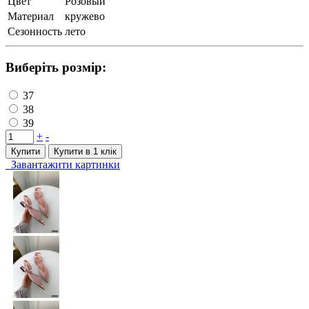
Цвет
Розовый
Материал
кружево
Сезонность
лето
Виберіть розмір:
37
38
39
+
-
Купити
Купити в 1 клiк
Завантажити картинки