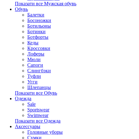
Показати все Мужская обувь
Обувь
Балетки
Босоножки
Ботильоны
Ботинки
Ботфорты
Кеды
Кроссовки
Лоферы
Мюли
Сапоги
Слингбэки
Туфли
Угги
Шлепанцы
Показати все Обувь
Одежда
Sale
Sportswear
Swimwear
Показати все Одежда
Аксессуары
Головные уборы
Сумки