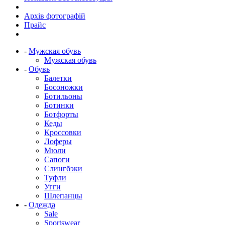
Архів фотографій
Прайс
-
Мужская обувь
Мужская обувь
-
Обувь
Балетки
Босоножки
Ботильоны
Ботинки
Ботфорты
Кеды
Кроссовки
Лоферы
Мюли
Сапоги
Слингбэки
Туфли
Угги
Шлепанцы
-
Одежда
Sale
Sportswear