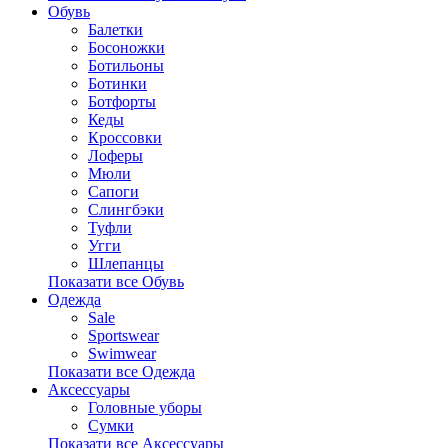
Обувь
Балетки
Босоножки
Ботильоны
Ботинки
Ботфорты
Кеды
Кроссовки
Лоферы
Мюли
Сапоги
Слингбэки
Туфли
Угги
Шлепанцы
Показати все Обувь
Одежда
Sale
Sportswear
Swimwear
Показати все Одежда
Аксессуары
Головные уборы
Сумки
Показати все Аксессуары