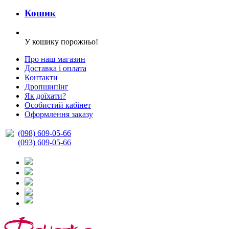
Кошик
У кошику порожньо!
Про наш магазин
Доставка і оплата
Контакти
Дропшипінг
Як доїхати?
Особистий кабінет
Оформлення заказу
(098) 609-05-66
(093) 609-05-66