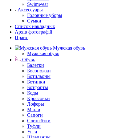
Swimwear
-
Аксессуары
Головные уборы
Сумки
Список накладных
Архів фотографій
Прайс
Мужская обувь
Мужская обувь
Обувь
Балетки
Босоножки
Ботильоны
Ботинки
Ботфорты
Кеды
Кроссовки
Лоферы
Мюли
Сапоги
Слингбэки
Туфли
Угги
Шлепанцы