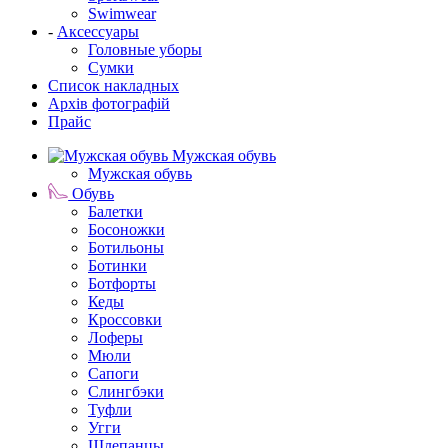
Swimwear
-
Аксессуары
Головные уборы
Сумки
Список накладных
Архів фотографій
Прайс
Мужская обувь
Мужская обувь
Обувь
Балетки
Босоножки
Ботильоны
Ботинки
Ботфорты
Кеды
Кроссовки
Лоферы
Мюли
Сапоги
Слингбэки
Туфли
Угги
Шлепанцы