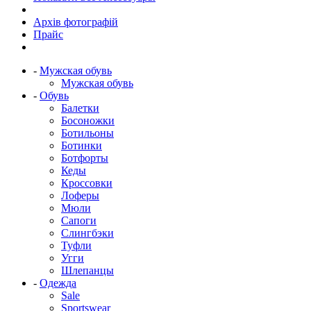
Архів фотографій
Прайс
-
Мужская обувь
Мужская обувь
-
Обувь
Балетки
Босоножки
Ботильоны
Ботинки
Ботфорты
Кеды
Кроссовки
Лоферы
Мюли
Сапоги
Слингбэки
Туфли
Угги
Шлепанцы
-
Одежда
Sale
Sportswear