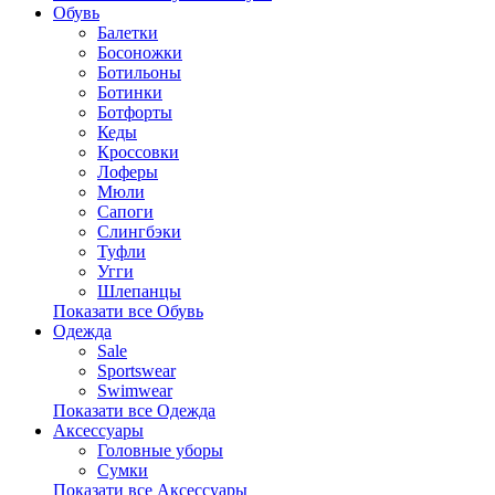
Обувь
Балетки
Босоножки
Ботильоны
Ботинки
Ботфорты
Кеды
Кроссовки
Лоферы
Мюли
Сапоги
Слингбэки
Туфли
Угги
Шлепанцы
Показати все Обувь
Одежда
Sale
Sportswear
Swimwear
Показати все Одежда
Аксессуары
Головные уборы
Сумки
Показати все Аксессуары