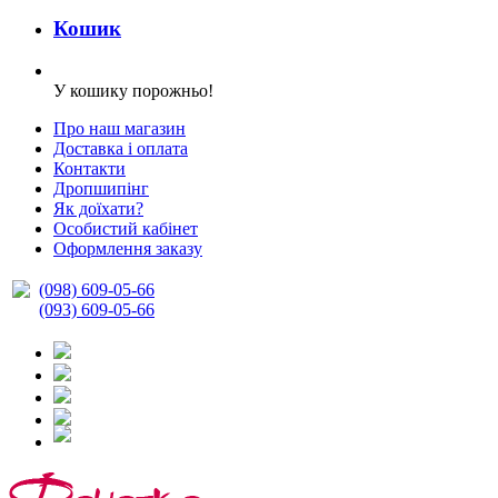
Кошик
У кошику порожньо!
Про наш магазин
Доставка і оплата
Контакти
Дропшипінг
Як доїхати?
Особистий кабінет
Оформлення заказу
(098) 609-05-66
(093) 609-05-66