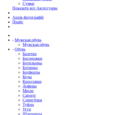
Сумки
Показати все Аксессуары
Архів фотографій
Прайс
-
Мужская обувь
Мужская обувь
-
Обувь
Балетки
Босоножки
Ботильоны
Ботинки
Ботфорты
Кеды
Кроссовки
Лоферы
Мюли
Сапоги
Слингбэки
Туфли
Угги
Шлепанцы