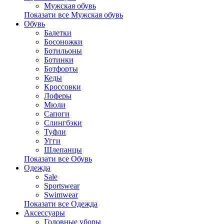
Мужская обувь
Показати все Мужская обувь
Обувь
Балетки
Босоножки
Ботильоны
Ботинки
Ботфорты
Кеды
Кроссовки
Лоферы
Мюли
Сапоги
Слингбэки
Туфли
Угги
Шлепанцы
Показати все Обувь
Одежда
Sale
Sportswear
Swimwear
Показати все Одежда
Аксессуары
Головные уборы