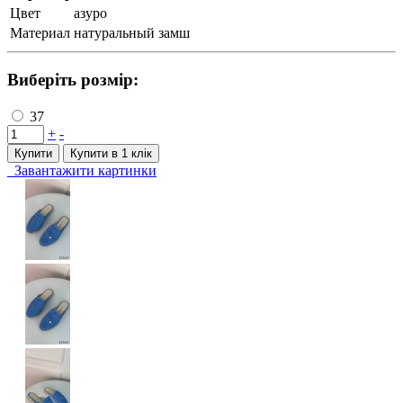
Цвет
азуро
Материал
натуральный замш
Виберіть розмір:
37
+
-
Купити
Купити в 1 клiк
Завантажити картинки