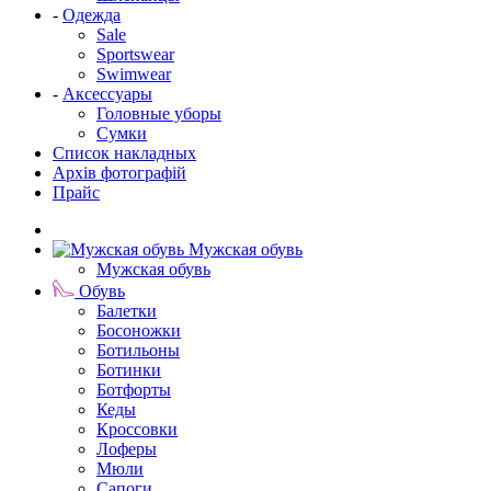
-
Одежда
Sale
Sportswear
Swimwear
-
Аксессуары
Головные уборы
Сумки
Список накладных
Архів фотографій
Прайс
Мужская обувь
Мужская обувь
Обувь
Балетки
Босоножки
Ботильоны
Ботинки
Ботфорты
Кеды
Кроссовки
Лоферы
Мюли
Сапоги