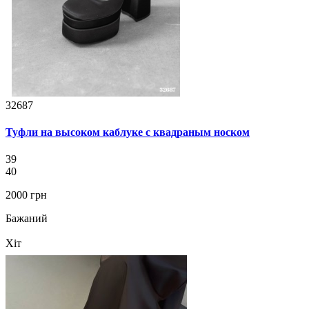
32687
Туфли на высоком каблуке с квадраным носком
39
40
2000 грн
Бажаний
Хіт