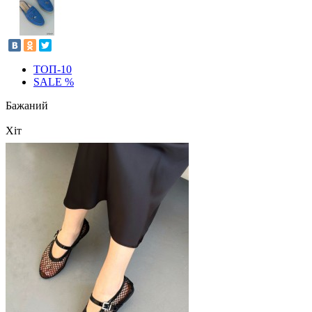
ТОП-10
SALE %
Бажаний
Хіт