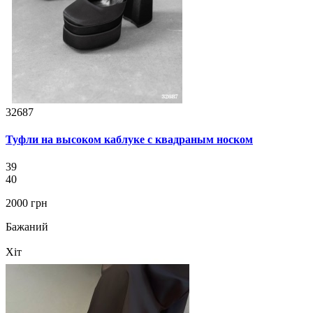
32687
Туфли на высоком каблуке с квадраным носком
39
40
2000 грн
Бажаний
Хіт