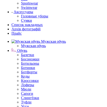
Sportswear
Swimwear
-
Аксессуары
Головные уборы
Сумки
Список накладных
Архів фотографій
Прайс
Мужская обувь
Мужская обувь
Обувь
Балетки
Босоножки
Ботильоны
Ботинки
Ботфорты
Кеды
Кроссовки
Лоферы
Мюли
Сапоги
Слингбэки
Туфли
Угги