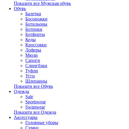
Показати все Мужская обувь
Обувь
Балетки
Босоножки
Ботильоны
Ботинки
Ботфорты
Кеды
Кроссовки
Лоферы
Мюли
Сапоги
Слингбэки
Туфли
Угги
Шлепанцы
Показати все Обувь
Одежда
Sale
Sportswear
Swimwear
Показати все Одежда
Аксессуары
Головные уборы
Сумки