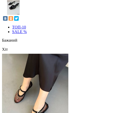
ТОП-10
SALE %
Бажаний
Хіт