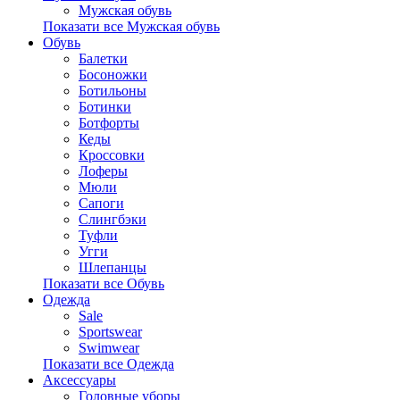
Мужская обувь
Показати все Мужская обувь
Обувь
Балетки
Босоножки
Ботильоны
Ботинки
Ботфорты
Кеды
Кроссовки
Лоферы
Мюли
Сапоги
Слингбэки
Туфли
Угги
Шлепанцы
Показати все Обувь
Одежда
Sale
Sportswear
Swimwear
Показати все Одежда
Аксессуары
Головные уборы