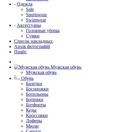
-
Одежда
Sale
Sportswear
Swimwear
-
Аксессуары
Головные уборы
Сумки
Список накладных
Архів фотографій
Прайс
Мужская обувь
Мужская обувь
Обувь
Балетки
Босоножки
Ботильоны
Ботинки
Ботфорты
Кеды
Кроссовки
Лоферы
Мюли
Сапоги