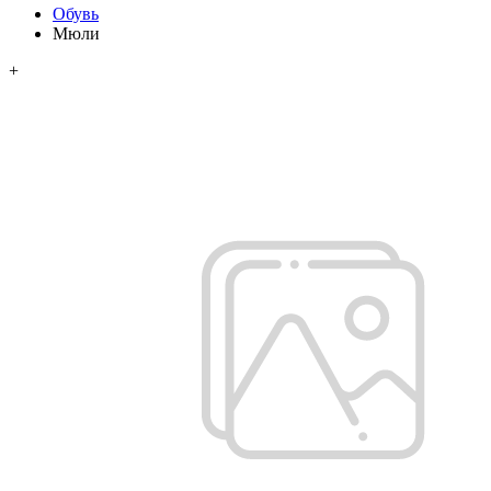
Обувь
Мюли
+