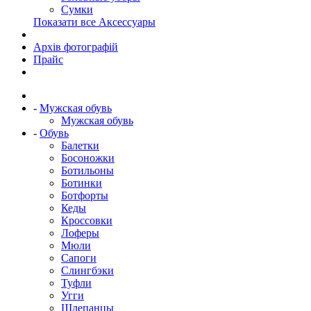
Сумки
Показати все Аксессуары
Архів фотографій
Прайс
-
Мужская обувь
Мужская обувь
-
Обувь
Балетки
Босоножки
Ботильоны
Ботинки
Ботфорты
Кеды
Кроссовки
Лоферы
Мюли
Сапоги
Слингбэки
Туфли
Угги
Шлепанцы