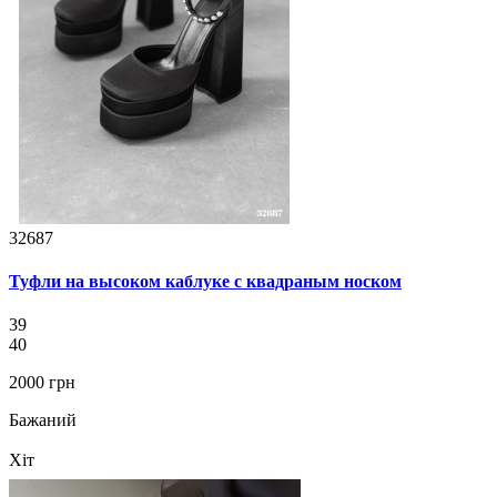
32687
Туфли на высоком каблуке с квадраным носком
39
40
2000 грн
Бажаний
Хіт