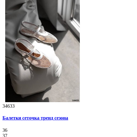
34633
Балетки сеточка тренд сезона
36
37