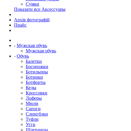
Сумки
Показати все Аксессуары
Архів фотографій
Прайс
-
Мужская обувь
Мужская обувь
-
Обувь
Балетки
Босоножки
Ботильоны
Ботинки
Ботфорты
Кеды
Кроссовки
Лоферы
Мюли
Сапоги
Слингбэки
Туфли
Угги
Шлепанцы