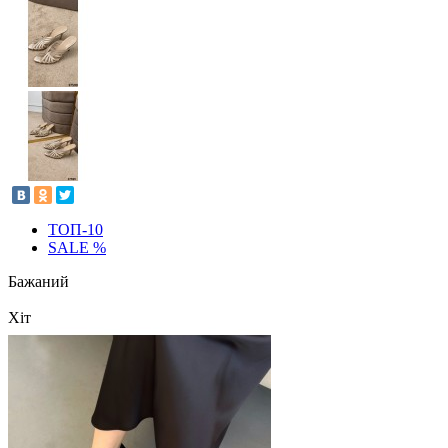
ТОП-10
SALE %
Бажаний
Хіт