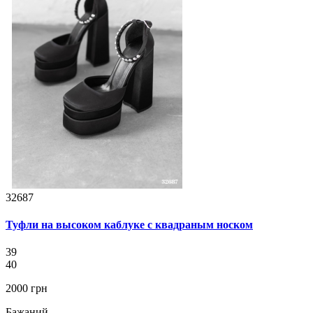
32687
Туфли на высоком каблуке с квадраным носком
39
40
2000 грн
Бажаний