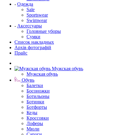
-
Одежда
Sale
Sportswear
Swimwear
-
Аксессуары
Головные уборы
Сумки
Список накладных
Архів фотографій
Прайс
Мужская обувь
Мужская обувь
Обувь
Балетки
Босоножки
Ботильоны
Ботинки
Ботфорты
Кеды
Кроссовки
Лоферы
Мюли
Сапоги