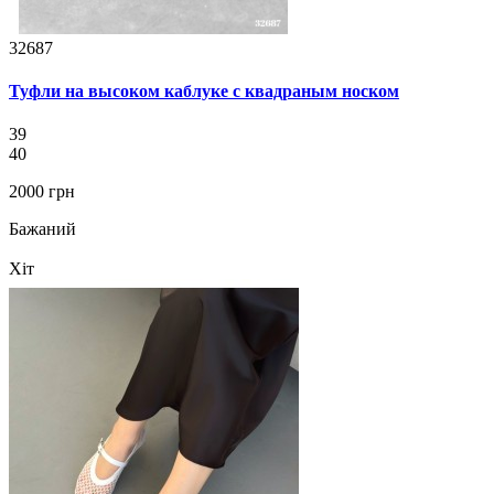
32687
Туфли на высоком каблуке с квадраным носком
39
40
2000 грн
Бажаний
Хіт