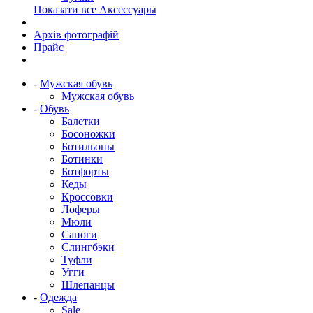
Показати все Аксессуары
Архів фотографій
Прайс
-
Мужская обувь
Мужская обувь
-
Обувь
Балетки
Босоножки
Ботильоны
Ботинки
Ботфорты
Кеды
Кроссовки
Лоферы
Мюли
Сапоги
Слингбэки
Туфли
Угги
Шлепанцы
-
Одежда
Sale