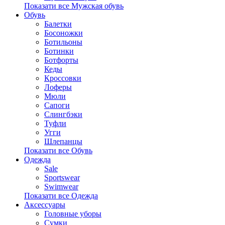
Показати все Мужская обувь
Обувь
Балетки
Босоножки
Ботильоны
Ботинки
Ботфорты
Кеды
Кроссовки
Лоферы
Мюли
Сапоги
Слингбэки
Туфли
Угги
Шлепанцы
Показати все Обувь
Одежда
Sale
Sportswear
Swimwear
Показати все Одежда
Аксессуары
Головные уборы
Сумки