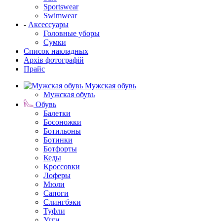
Sportswear
Swimwear
-
Аксессуары
Головные уборы
Сумки
Список накладных
Архів фотографій
Прайс
Мужская обувь
Мужская обувь
Обувь
Балетки
Босоножки
Ботильоны
Ботинки
Ботфорты
Кеды
Кроссовки
Лоферы
Мюли
Сапоги
Слингбэки
Туфли
Угги