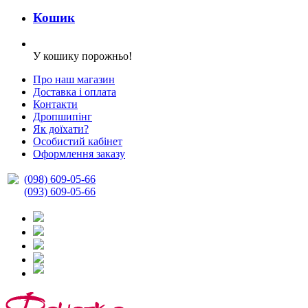
Кошик
У кошику порожньо!
Про наш магазин
Доставка і оплата
Контакти
Дропшипінг
Як доїхати?
Особистий кабінет
Оформлення заказу
(098) 609-05-66
(093) 609-05-66