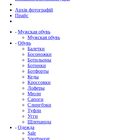
Архів фотографій
Прайс
-
Мужская обувь
Мужская обувь
-
Обувь
Балетки
Босоножки
Ботильоны
Ботинки
Ботфорты
Кеды
Кроссовки
Лоферы
Мюли
Сапоги
Слингбэки
Туфли
Угги
Шлепанцы
-
Одежда
Sale
Sportswear