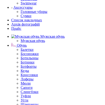
Swimwear
-
Аксессуары
Головные уборы
Сумки
Список накладных
Архів фотографій
Прайс
Мужская обувь
Мужская обувь
Обувь
Балетки
Босоножки
Ботильоны
Ботинки
Ботфорты
Кеды
Кроссовки
Лоферы
Мюли
Сапоги
Слингбэки
Туфли
Угги
Шлепанцы