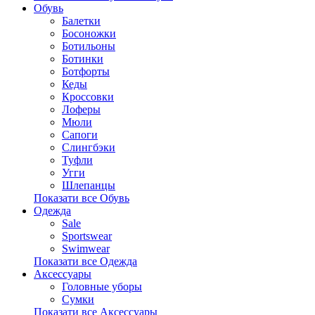
Обувь
Балетки
Босоножки
Ботильоны
Ботинки
Ботфорты
Кеды
Кроссовки
Лоферы
Мюли
Сапоги
Слингбэки
Туфли
Угги
Шлепанцы
Показати все Обувь
Одежда
Sale
Sportswear
Swimwear
Показати все Одежда
Аксессуары
Головные уборы
Сумки
Показати все Аксессуары