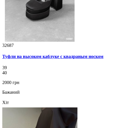
32687
Туфли на высоком каблуке с квадраным носком
39
40
2000 грн
Бажаний
Хіт