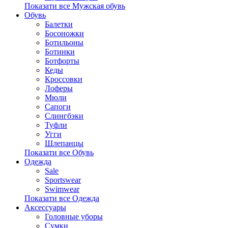
Показати все Мужская обувь
Обувь
Балетки
Босоножки
Ботильоны
Ботинки
Ботфорты
Кеды
Кроссовки
Лоферы
Мюли
Сапоги
Слингбэки
Туфли
Угги
Шлепанцы
Показати все Обувь
Одежда
Sale
Sportswear
Swimwear
Показати все Одежда
Аксессуары
Головные уборы
Сумки