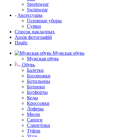
Sportswear
Swimwear
-
Аксессуары
Головные уборы
Сумки
Список накладных
Архів фотографій
Прайс
Мужская обувь
Мужская обувь
Обувь
Балетки
Босоножки
Ботильоны
Ботинки
Ботфорты
Кеды
Кроссовки
Лоферы
Мюли
Сапоги
Слингбэки
Туфли
Угги