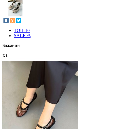
ТОП-10
SALE %
Бажаний
Хіт