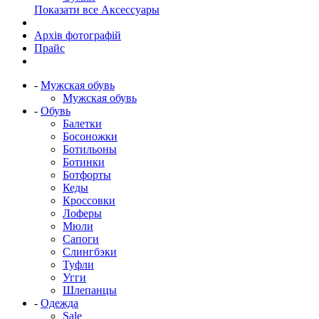
Показати все Аксессуары
Архів фотографій
Прайс
-
Мужская обувь
Мужская обувь
-
Обувь
Балетки
Босоножки
Ботильоны
Ботинки
Ботфорты
Кеды
Кроссовки
Лоферы
Мюли
Сапоги
Слингбэки
Туфли
Угги
Шлепанцы
-
Одежда
Sale