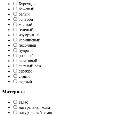
Бургунди
бежевый
белый
голубой
желтый
зеленый
изумрудный
коричневый
песочный
пудра
розовый
салатовый
светлый беж
серебро
синий
черный
Материал
атлас
натуральная кожа
натуральный замш