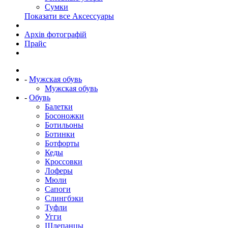
Сумки
Показати все Аксессуары
Архів фотографій
Прайс
-
Мужская обувь
Мужская обувь
-
Обувь
Балетки
Босоножки
Ботильоны
Ботинки
Ботфорты
Кеды
Кроссовки
Лоферы
Мюли
Сапоги
Слингбэки
Туфли
Угги
Шлепанцы