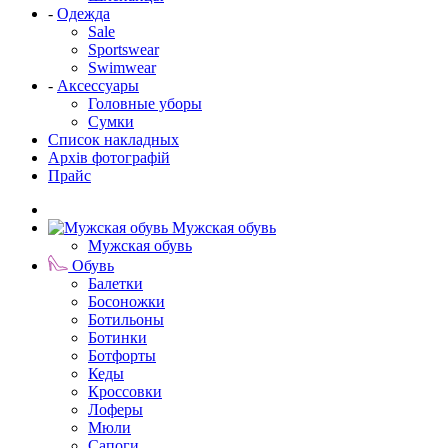
-
Одежда
Sale
Sportswear
Swimwear
-
Аксессуары
Головные уборы
Сумки
Список накладных
Архів фотографій
Прайс
Мужская обувь
Мужская обувь
Обувь
Балетки
Босоножки
Ботильоны
Ботинки
Ботфорты
Кеды
Кроссовки
Лоферы
Мюли
Сапоги