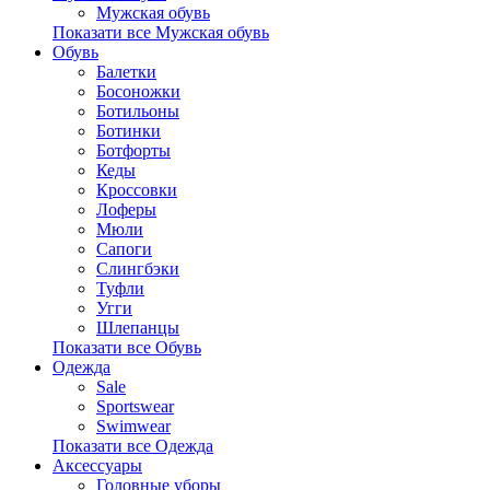
Мужская обувь
Показати все Мужская обувь
Обувь
Балетки
Босоножки
Ботильоны
Ботинки
Ботфорты
Кеды
Кроссовки
Лоферы
Мюли
Сапоги
Слингбэки
Туфли
Угги
Шлепанцы
Показати все Обувь
Одежда
Sale
Sportswear
Swimwear
Показати все Одежда
Аксессуары
Головные уборы