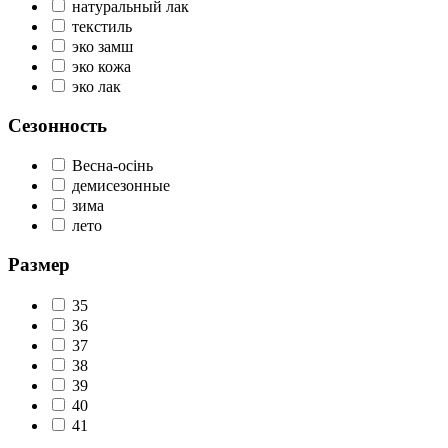
натуральный лак
текстиль
эко замш
эко кожа
эко лак
Сезонность
Весна-осінь
демисезонные
зима
лето
Размер
35
36
37
38
39
40
41