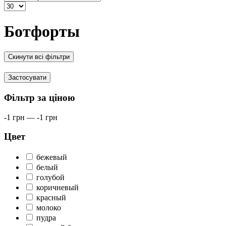
Ботфорты
Скинути всі фільтри
Застосувати
Фільтр за ціною
-1
грн
—
-1
грн
Цвет
бежевый
белый
голубой
коричневый
красный
молоко
пудра