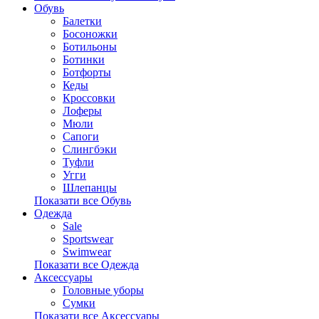
Обувь
Балетки
Босоножки
Ботильоны
Ботинки
Ботфорты
Кеды
Кроссовки
Лоферы
Мюли
Сапоги
Слингбэки
Туфли
Угги
Шлепанцы
Показати все Обувь
Одежда
Sale
Sportswear
Swimwear
Показати все Одежда
Аксессуары
Головные уборы
Сумки
Показати все Аксессуары