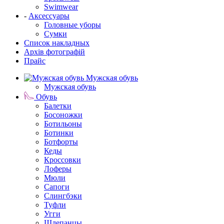
Swimwear
-
Аксессуары
Головные уборы
Сумки
Список накладных
Архів фотографій
Прайс
Мужская обувь
Мужская обувь
Обувь
Балетки
Босоножки
Ботильоны
Ботинки
Ботфорты
Кеды
Кроссовки
Лоферы
Мюли
Сапоги
Слингбэки
Туфли
Угги
Шлепанцы