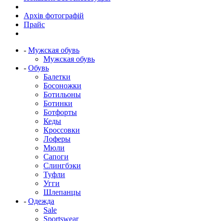
Архів фотографій
Прайс
-
Мужская обувь
Мужская обувь
-
Обувь
Балетки
Босоножки
Ботильоны
Ботинки
Ботфорты
Кеды
Кроссовки
Лоферы
Мюли
Сапоги
Слингбэки
Туфли
Угги
Шлепанцы
-
Одежда
Sale
Sportswear