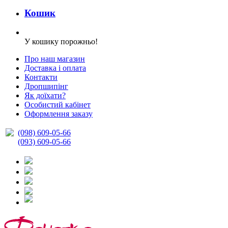
Кошик
У кошику порожньо!
Про наш магазин
Доставка і оплата
Контакти
Дропшипінг
Як доїхати?
Особистий кабінет
Оформлення заказу
(098) 609-05-66
(093) 609-05-66