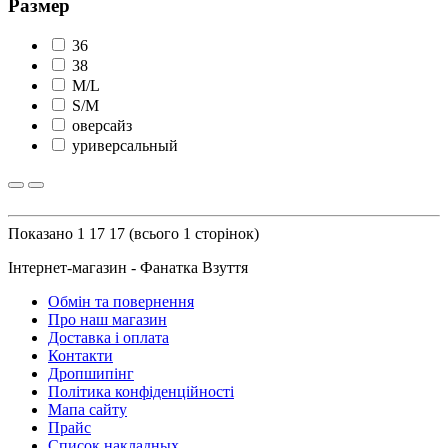
Размер
36
38
M/L
S/M
оверсайз
уриверсальный
Показано 1 17 17 (всього 1 сторінок)
Інтернет-магазин - Фанатка Взуття
Обмін та повернення
Про наш магазин
Доставка і оплата
Контакти
Дропшипінг
Політика конфіденційності
Мапа сайту
Прайс
Список накладных