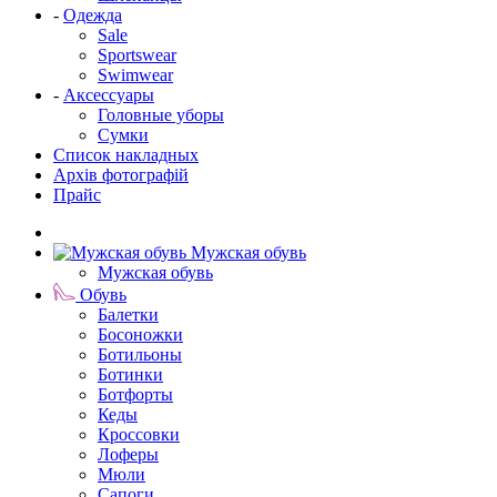
-
Одежда
Sale
Sportswear
Swimwear
-
Аксессуары
Головные уборы
Сумки
Список накладных
Архів фотографій
Прайс
Мужская обувь
Мужская обувь
Обувь
Балетки
Босоножки
Ботильоны
Ботинки
Ботфорты
Кеды
Кроссовки
Лоферы
Мюли
Сапоги