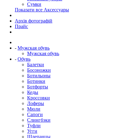
Сумки
Показати все Аксессуары
Архів фотографій
Прайс
-
Мужская обувь
Мужская обувь
-
Обувь
Балетки
Босоножки
Ботильоны
Ботинки
Ботфорты
Кеды
Кроссовки
Лоферы
Мюли
Сапоги
Слингбэки
Туфли
Угги
Шлепанцы