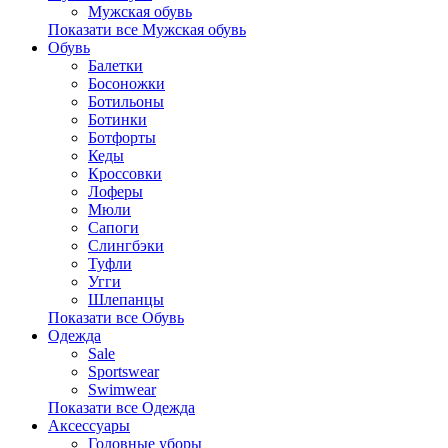
Мужская обувь
Показати все Мужская обувь
Обувь
Балетки
Босоножки
Ботильоны
Ботинки
Ботфорты
Кеды
Кроссовки
Лоферы
Мюли
Сапоги
Слингбэки
Туфли
Угги
Шлепанцы
Показати все Обувь
Одежда
Sale
Sportswear
Swimwear
Показати все Одежда
Аксессуары
Головные уборы