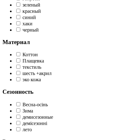
зеленый
красный
синий
хаки
черный
Материал
Коттон
Плащевка
текстиль
шесть +акрил
эко кожа
Сезонность
Весна-осінь
Зима
демисезонные
демісезонні
лето