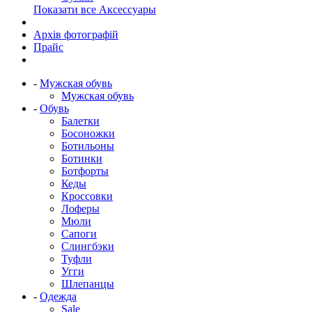
Показати все Аксессуары
Архів фотографій
Прайс
-
Мужская обувь
Мужская обувь
-
Обувь
Балетки
Босоножки
Ботильоны
Ботинки
Ботфорты
Кеды
Кроссовки
Лоферы
Мюли
Сапоги
Слингбэки
Туфли
Угги
Шлепанцы
-
Одежда
Sale