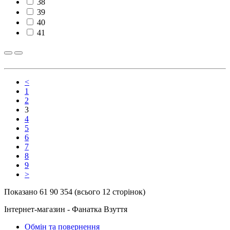
38
39
40
41
<
1
2
3
4
5
6
7
8
9
>
Показано 61 90 354 (всього 12 сторінок)
Інтернет-магазин - Фанатка Взуття
Обмін та повернення