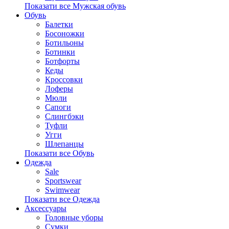
Показати все Мужская обувь
Обувь
Балетки
Босоножки
Ботильоны
Ботинки
Ботфорты
Кеды
Кроссовки
Лоферы
Мюли
Сапоги
Слингбэки
Туфли
Угги
Шлепанцы
Показати все Обувь
Одежда
Sale
Sportswear
Swimwear
Показати все Одежда
Аксессуары
Головные уборы
Сумки