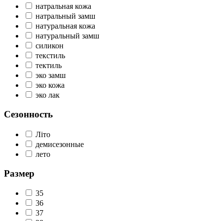
натральная кожа
натральный замш
натуральная кожа
натуральный замш
силикон
текстиль
тектиль
эко замш
эко кожа
эко лак
Сезонность
Літо
демисезонные
лето
Размер
35
36
37