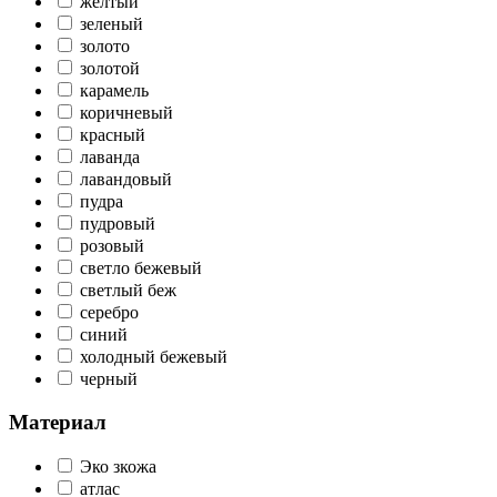
желтый
зеленый
золото
золотой
карамель
коричневый
красный
лаванда
лавандовый
пудра
пудровый
розовый
светло бежевый
светлый беж
серебро
синий
холодный бежевый
черный
Материал
Эко зкожа
атлас