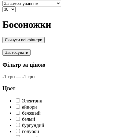
Босоножки
Скинути всі фільтри
Застосувати
Фільтр за ціною
-1
грн
—
-1
грн
Цвет
Электрик
айвори
бежевый
белый
бургундий
голубой