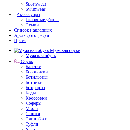
Sportswear
Swimwear
-
Аксессуары
Головные уборы
Сумки
Список накладных
Архів фотографій
Прайс
Мужская обувь
Мужская обувь
Обувь
Балетки
Босоножки
Ботильоны
Ботинки
Ботфорты
Кеды
Кроссовки
Лоферы
Мюли
Сапоги
Слингбэки
Туфли
Угги