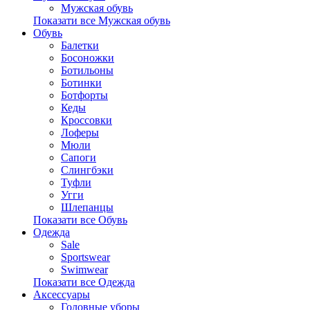
Мужская обувь
Показати все Мужская обувь
Обувь
Балетки
Босоножки
Ботильоны
Ботинки
Ботфорты
Кеды
Кроссовки
Лоферы
Мюли
Сапоги
Слингбэки
Туфли
Угги
Шлепанцы
Показати все Обувь
Одежда
Sale
Sportswear
Swimwear
Показати все Одежда
Аксессуары
Головные уборы