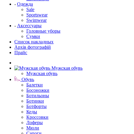
-
Одежда
Sale
Sportswear
Swimwear
-
Аксессуары
Головные уборы
Сумки
Список накладных
Архів фотографій
Прайс
Мужская обувь
Мужская обувь
Обувь
Балетки
Босоножки
Ботильоны
Ботинки
Ботфорты
Кеды
Кроссовки
Лоферы
Мюли
Сапоги