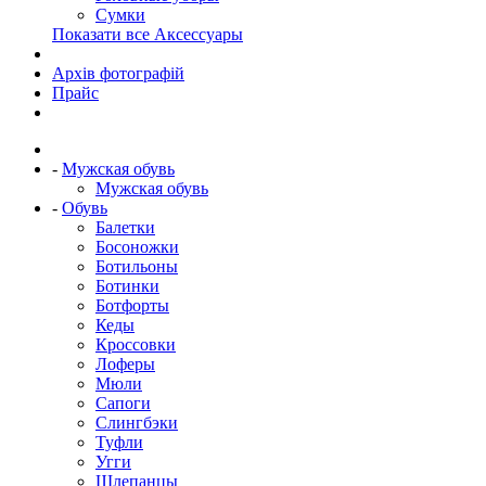
Сумки
Показати все Аксессуары
Архів фотографій
Прайс
-
Мужская обувь
Мужская обувь
-
Обувь
Балетки
Босоножки
Ботильоны
Ботинки
Ботфорты
Кеды
Кроссовки
Лоферы
Мюли
Сапоги
Слингбэки
Туфли
Угги
Шлепанцы