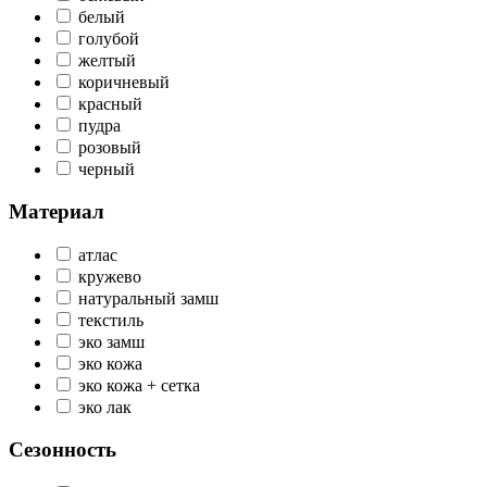
белый
голубой
желтый
коричневый
красный
пудра
розовый
черный
Материал
атлас
кружево
натуральный замш
текстиль
эко замш
эко кожа
эко кожа + сетка
эко лак
Сезонность