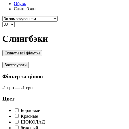
Обувь
Слингбэки
Слингбэки
Скинути всі фільтри
Застосувати
Фільтр за ціною
-1
грн
—
-1
грн
Цвет
Бордовые
Красные
ШОКОЛАД
бежевый