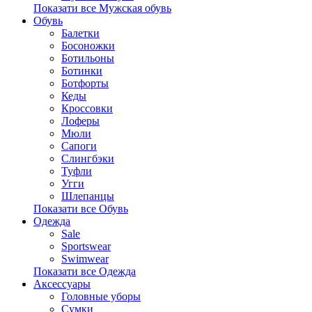
Показати все Мужская обувь
Обувь
Балетки
Босоножки
Ботильоны
Ботинки
Ботфорты
Кеды
Кроссовки
Лоферы
Мюли
Сапоги
Слингбэки
Туфли
Угги
Шлепанцы
Показати все Обувь
Одежда
Sale
Sportswear
Swimwear
Показати все Одежда
Аксессуары
Головные уборы
Сумки