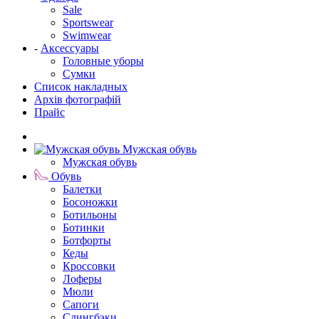
Sale
Sportswear
Swimwear
-
Аксессуары
Головные уборы
Сумки
Список накладных
Архів фотографій
Прайс
Мужская обувь
Мужская обувь
Обувь
Балетки
Босоножки
Ботильоны
Ботинки
Ботфорты
Кеды
Кроссовки
Лоферы
Мюли
Сапоги
Слингбэки