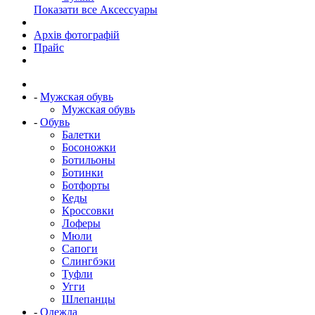
Показати все Аксессуары
Архів фотографій
Прайс
-
Мужская обувь
Мужская обувь
-
Обувь
Балетки
Босоножки
Ботильоны
Ботинки
Ботфорты
Кеды
Кроссовки
Лоферы
Мюли
Сапоги
Слингбэки
Туфли
Угги
Шлепанцы
-
Одежда