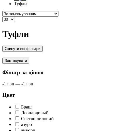
Туфли
Туфли
Скинути всі фільтри
Застосувати
Фільтр за ціною
-1
грн
—
-1
грн
Цвет
Браш
Леопардовый
Светло лиловий
азуро
айвори