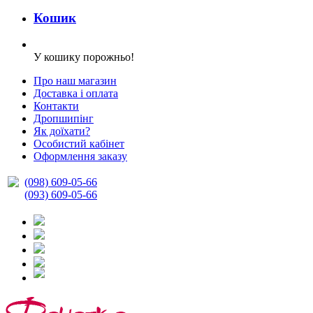
Кошик
У кошику порожньо!
Про наш магазин
Доставка і оплата
Контакти
Дропшипінг
Як доїхати?
Особистий кабінет
Оформлення заказу
(098) 609-05-66
(093) 609-05-66