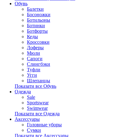
Обувь
Балетки
Босоножки
Ботильоны
Ботинки
Ботфорты
Кеды
Кроссовки
Лоферы
Мюли
Сапоги
Слингбэки
Туфли
Угги
Шлепанцы
Показати все Обувь
Одежда
Sale
Sportswear
Swimwear
Показати все Одежда
Аксессуары
Головные уборы
Сумки
Показати все Аксессуары