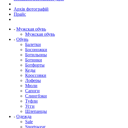
Архів фотографій
Прайс
-
Мужская обувь
Мужская обувь
-
Обувь
Балетки
Босоножки
Ботильоны
Ботинки
Ботфорты
Кеды
Кроссовки
Лоферы
Мюли
Сапоги
Слингбэки
Туфли
Угги
Шлепанцы
-
Одежда
Sale
Sportswear