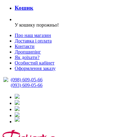
Кошик
У кошику порожньо!
Про наш магазин
Доставка і оплата
Контакти
Дропшипінг
Як доїхати?
Особистий кабінет
Оформлення заказу
(098) 609-05-66
(093) 609-05-66