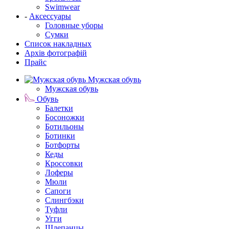
Swimwear
-
Аксессуары
Головные уборы
Сумки
Список накладных
Архів фотографій
Прайс
Мужская обувь
Мужская обувь
Обувь
Балетки
Босоножки
Ботильоны
Ботинки
Ботфорты
Кеды
Кроссовки
Лоферы
Мюли
Сапоги
Слингбэки
Туфли
Угги
Шлепанцы