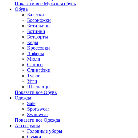
Показати все Мужская обувь
Обувь
Балетки
Босоножки
Ботильоны
Ботинки
Ботфорты
Кеды
Кроссовки
Лоферы
Мюли
Сапоги
Слингбэки
Туфли
Угги
Шлепанцы
Показати все Обувь
Одежда
Sale
Sportswear
Swimwear
Показати все Одежда
Аксессуары
Головные уборы
Сумки