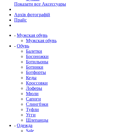
Показати все Аксессуары
Архів фотографій
Прайс
-
Мужская обувь
Мужская обувь
-
Обувь
Балетки
Босоножки
Ботильоны
Ботинки
Ботфорты
Кеды
Кроссовки
Лоферы
Мюли
Сапоги
Слингбэки
Туфли
Угги
Шлепанцы
-
Одежда
Sale