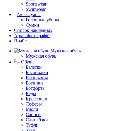
Sportswear
Swimwear
-
Аксессуары
Головные уборы
Сумки
Список накладных
Архів фотографій
Прайс
Мужская обувь
Мужская обувь
Обувь
Балетки
Босоножки
Ботильоны
Ботинки
Ботфорты
Кеды
Кроссовки
Лоферы
Мюли
Сапоги
Слингбэки
Туфли
Угги