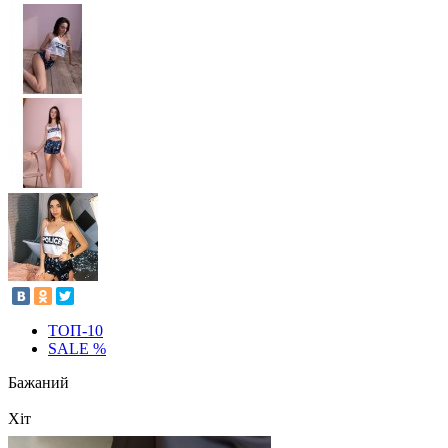
ТОП-10
SALE %
Бажаний
Хіт