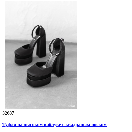
32687
Туфли на высоком каблуке с квадраным носком