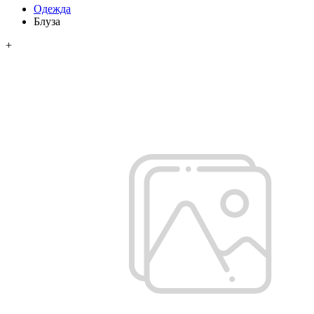
Одежда
Блуза
+