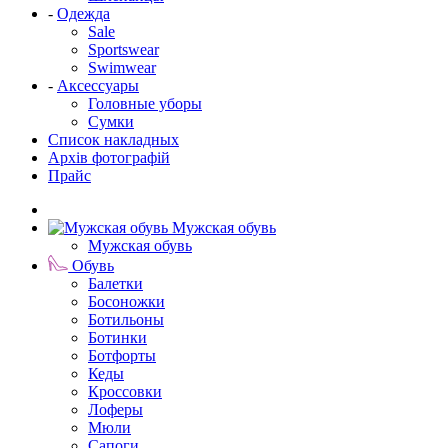
-
Одежда
Sale
Sportswear
Swimwear
-
Аксессуары
Головные уборы
Сумки
Список накладных
Архів фотографій
Прайс
Мужская обувь
Мужская обувь
Обувь
Балетки
Босоножки
Ботильоны
Ботинки
Ботфорты
Кеды
Кроссовки
Лоферы
Мюли
Сапоги