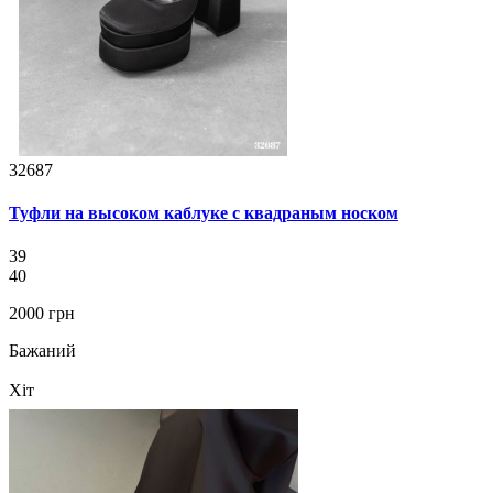
32687
Туфли на высоком каблуке с квадраным носком
39
40
2000 грн
Бажаний
Хіт