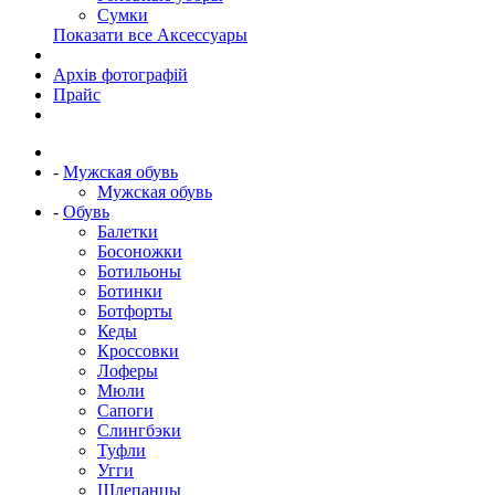
Сумки
Показати все Аксессуары
Архів фотографій
Прайс
-
Мужская обувь
Мужская обувь
-
Обувь
Балетки
Босоножки
Ботильоны
Ботинки
Ботфорты
Кеды
Кроссовки
Лоферы
Мюли
Сапоги
Слингбэки
Туфли
Угги
Шлепанцы