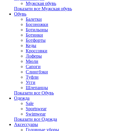
Мужская обувь
Показати все Мужская обувь
Обувь
Балетки
Босоножки
Ботильоны
Ботинки
Ботфорты
Кеды
Кроссовки
Лоферы
Мюли
Сапоги
Слингбэки
Туфли
Угги
Шлепанцы
Показати все Обувь
Одежда
Sale
Sportswear
Swimwear
Показати все Одежда
Аксессуары
Головные уборы