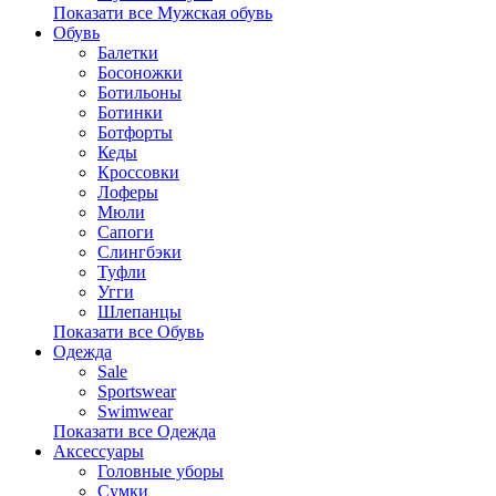
Показати все Мужская обувь
Обувь
Балетки
Босоножки
Ботильоны
Ботинки
Ботфорты
Кеды
Кроссовки
Лоферы
Мюли
Сапоги
Слингбэки
Туфли
Угги
Шлепанцы
Показати все Обувь
Одежда
Sale
Sportswear
Swimwear
Показати все Одежда
Аксессуары
Головные уборы
Сумки