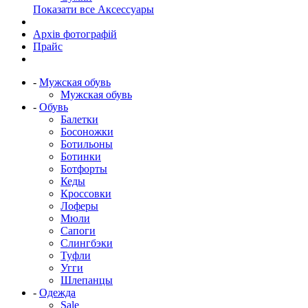
Показати все Аксессуары
Архів фотографій
Прайс
-
Мужская обувь
Мужская обувь
-
Обувь
Балетки
Босоножки
Ботильоны
Ботинки
Ботфорты
Кеды
Кроссовки
Лоферы
Мюли
Сапоги
Слингбэки
Туфли
Угги
Шлепанцы
-
Одежда
Sale