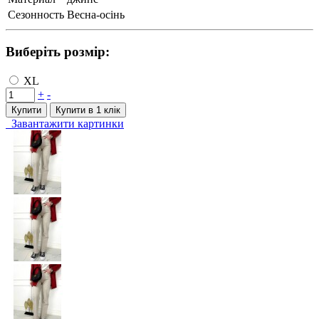
Сезонность
Весна-осінь
Виберіть розмір:
XL
+
-
Купити
Купити в 1 клiк
Завантажити картинки