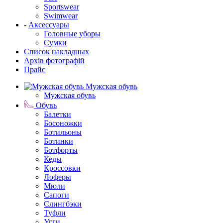
Sportswear
Swimwear
-
Аксессуары
Головные уборы
Сумки
Список накладных
Архів фотографій
Прайс
Мужская обувь
Мужская обувь
Обувь
Балетки
Босоножки
Ботильоны
Ботинки
Ботфорты
Кеды
Кроссовки
Лоферы
Мюли
Сапоги
Слингбэки
Туфли
Угги