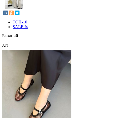
ТОП-10
SALE %
Бажаний
Хіт