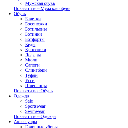
Мужская обувь
Показати все Мужская обувь
Обувь
Балетки
Босоножки
Ботильоны
Ботинки
Ботфорты
Кеды
Кроссовки
Лоферы
Мюли
Сапоги
Слингбэки
Туфли
Угги
Шлепанцы
Показати все Обувь
Одежда
Sale
Sportswear
Swimwear
Показати все Одежда
Аксессуары
Головные уборы