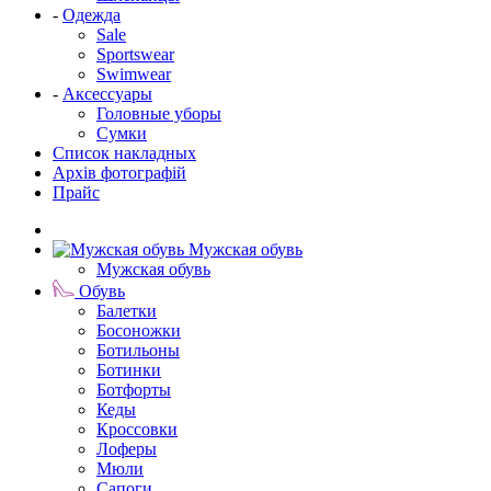
-
Одежда
Sale
Sportswear
Swimwear
-
Аксессуары
Головные уборы
Сумки
Список накладных
Архів фотографій
Прайс
Мужская обувь
Мужская обувь
Обувь
Балетки
Босоножки
Ботильоны
Ботинки
Ботфорты
Кеды
Кроссовки
Лоферы
Мюли
Сапоги