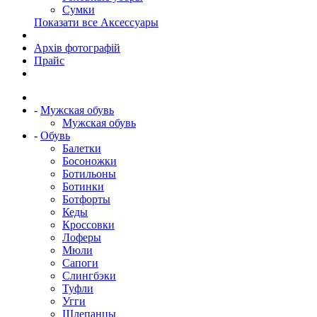
Сумки
Показати все Аксессуары
Архів фотографій
Прайс
-
Мужская обувь
Мужская обувь
-
Обувь
Балетки
Босоножки
Ботильоны
Ботинки
Ботфорты
Кеды
Кроссовки
Лоферы
Мюли
Сапоги
Слингбэки
Туфли
Угги
Шлепанцы