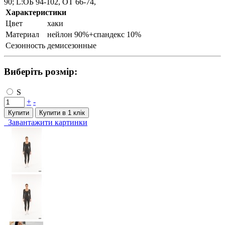
90; L:ОБ 94-102, ОТ 66-74,
Характеристики
Цвет
хаки
Материал
нейлон 90%+спандекс 10%
Сезонность
демисезонные
Виберіть розмір:
S
+
-
Купити
Купити в 1 клiк
Завантажити картинки