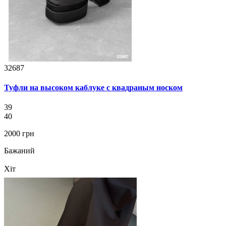
32687
Туфли на высоком каблуке с квадраным носком
39
40
2000 грн
Бажаний
Хіт