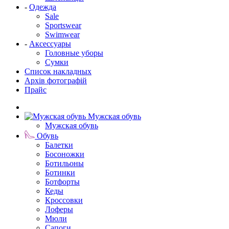
-
Одежда
Sale
Sportswear
Swimwear
-
Аксессуары
Головные уборы
Сумки
Список накладных
Архів фотографій
Прайс
Мужская обувь
Мужская обувь
Обувь
Балетки
Босоножки
Ботильоны
Ботинки
Ботфорты
Кеды
Кроссовки
Лоферы
Мюли
Сапоги