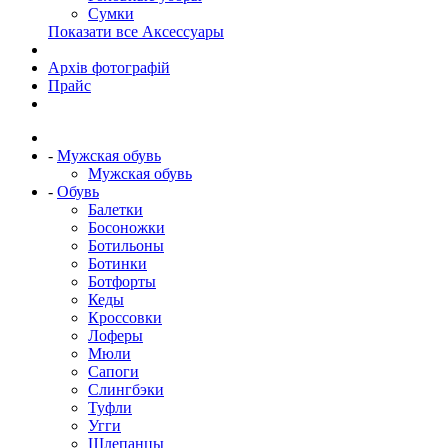
Сумки
Показати все Аксессуары
Архів фотографій
Прайс
-
Мужская обувь
Мужская обувь
-
Обувь
Балетки
Босоножки
Ботильоны
Ботинки
Ботфорты
Кеды
Кроссовки
Лоферы
Мюли
Сапоги
Слингбэки
Туфли
Угги
Шлепанцы