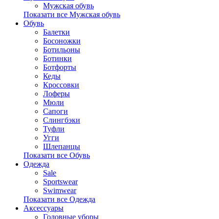
Мужская обувь
Показати все Мужская обувь
Обувь
Балетки
Босоножки
Ботильоны
Ботинки
Ботфорты
Кеды
Кроссовки
Лоферы
Мюли
Сапоги
Слингбэки
Туфли
Угги
Шлепанцы
Показати все Обувь
Одежда
Sale
Sportswear
Swimwear
Показати все Одежда
Аксессуары
Головные уборы