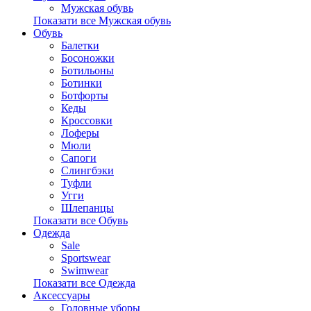
Мужская обувь
Показати все Мужская обувь
Обувь
Балетки
Босоножки
Ботильоны
Ботинки
Ботфорты
Кеды
Кроссовки
Лоферы
Мюли
Сапоги
Слингбэки
Туфли
Угги
Шлепанцы
Показати все Обувь
Одежда
Sale
Sportswear
Swimwear
Показати все Одежда
Аксессуары
Головные уборы