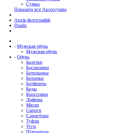
Сумки
Показати все Аксессуары
Архів фотографій
Прайс
-
Мужская обувь
Мужская обувь
-
Обувь
Балетки
Босоножки
Ботильоны
Ботинки
Ботфорты
Кеды
Кроссовки
Лоферы
Мюли
Сапоги
Слингбэки
Туфли
Угги
Шлепанцы