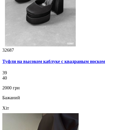
32687
Туфли на высоком каблуке с квадраным носком
39
40
2000 грн
Бажаний
Хіт