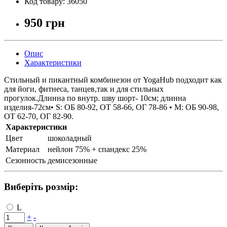
Код товару:
36050
950 грн
Опис
Характеристики
Стильный и пикантный комбинезон от YogaHub подходит как
для йоги, фитнеса, танцев,так и для стильных
прогулок.Длинна по внутр. шву шорт- 10см; длинна
изделия-72см• S: ОБ 80-92, ОТ 58-66, ОГ 78-86 • M: ОБ 90-98,
ОТ 62-70, ОГ 82-90.
Характеристики
Цвет
шоколадный
Материал
нейлон 75% + спандекс 25%
Сезонность
демисезонные
Виберіть розмір:
L
+
-