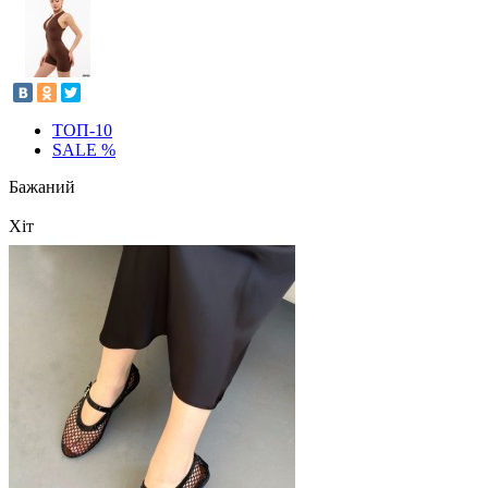
ТОП-10
SALE %
Бажаний
Хіт