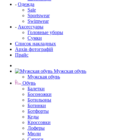
-
Одежда
Sale
Sportswear
Swimwear
-
Аксессуары
Головные уборы
Сумки
Список накладных
Архів фотографій
Прайс
Мужская обувь
Мужская обувь
Обувь
Балетки
Босоножки
Ботильоны
Ботинки
Ботфорты
Кеды
Кроссовки
Лоферы
Мюли
Сапоги