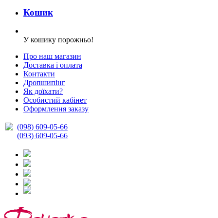
Кошик
У кошику порожньо!
Про наш магазин
Доставка і оплата
Контакти
Дропшипінг
Як доїхати?
Особистий кабінет
Оформлення заказу
(098) 609-05-66
(093) 609-05-66