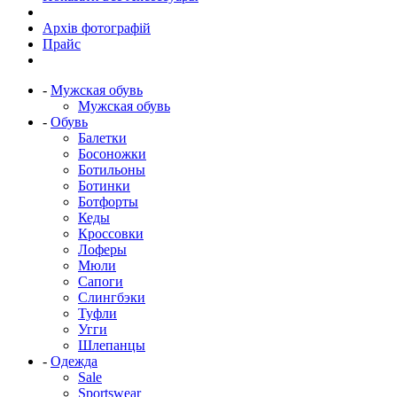
Архів фотографій
Прайс
-
Мужская обувь
Мужская обувь
-
Обувь
Балетки
Босоножки
Ботильоны
Ботинки
Ботфорты
Кеды
Кроссовки
Лоферы
Мюли
Сапоги
Слингбэки
Туфли
Угги
Шлепанцы
-
Одежда
Sale
Sportswear