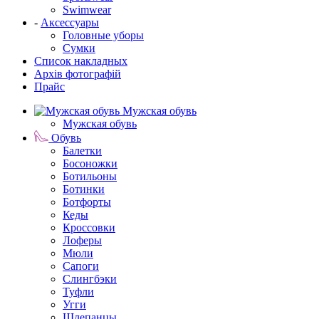
Swimwear
-
Аксессуары
Головные уборы
Сумки
Список накладных
Архів фотографій
Прайс
Мужская обувь
Мужская обувь
Обувь
Балетки
Босоножки
Ботильоны
Ботинки
Ботфорты
Кеды
Кроссовки
Лоферы
Мюли
Сапоги
Слингбэки
Туфли
Угги
Шлепанцы