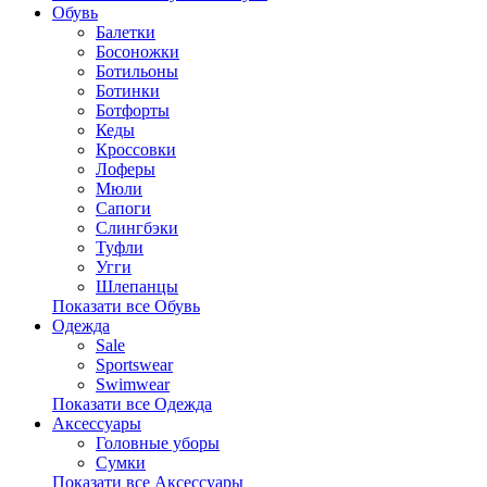
Обувь
Балетки
Босоножки
Ботильоны
Ботинки
Ботфорты
Кеды
Кроссовки
Лоферы
Мюли
Сапоги
Слингбэки
Туфли
Угги
Шлепанцы
Показати все Обувь
Одежда
Sale
Sportswear
Swimwear
Показати все Одежда
Аксессуары
Головные уборы
Сумки
Показати все Аксессуары