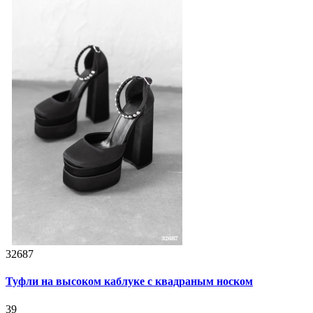
32687
Туфли на высоком каблуке с квадраным носком
39