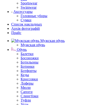
Sportswear
Swimwear
-
Аксессуары
Головные уборы
Сумки
Список накладных
Архів фотографій
Прайс
Мужская обувь
Мужская обувь
Обувь
Балетки
Босоножки
Ботильоны
Ботинки
Ботфорты
Кеды
Кроссовки
Лоферы
Мюли
Сапоги
Слингбэки
Туфли
Угги