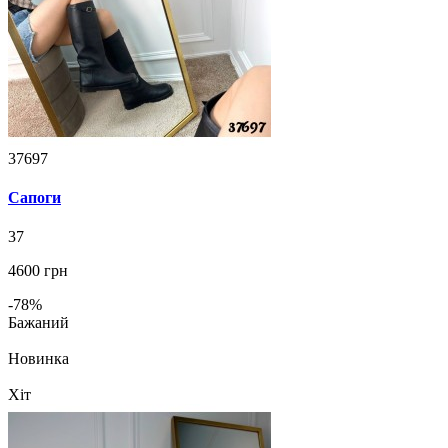
37697
Сапоги
37
4600 грн
-78%
Бажаний
Новинка
Хіт