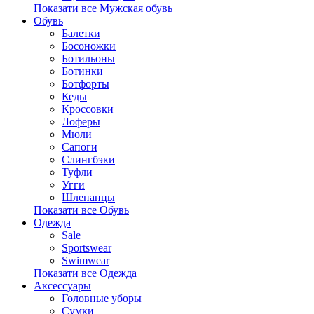
Показати все Мужская обувь
Обувь
Балетки
Босоножки
Ботильоны
Ботинки
Ботфорты
Кеды
Кроссовки
Лоферы
Мюли
Сапоги
Слингбэки
Туфли
Угги
Шлепанцы
Показати все Обувь
Одежда
Sale
Sportswear
Swimwear
Показати все Одежда
Аксессуары
Головные уборы
Сумки