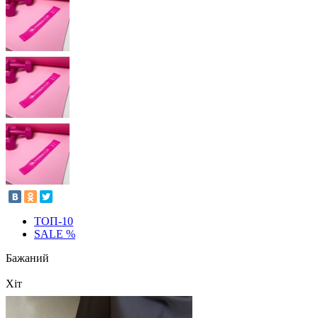
ТОП-10
SALE %
Бажаний
Хіт