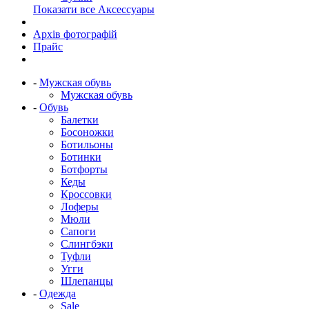
Показати все Аксессуары
Архів фотографій
Прайс
-
Мужская обувь
Мужская обувь
-
Обувь
Балетки
Босоножки
Ботильоны
Ботинки
Ботфорты
Кеды
Кроссовки
Лоферы
Мюли
Сапоги
Слингбэки
Туфли
Угги
Шлепанцы
-
Одежда
Sale