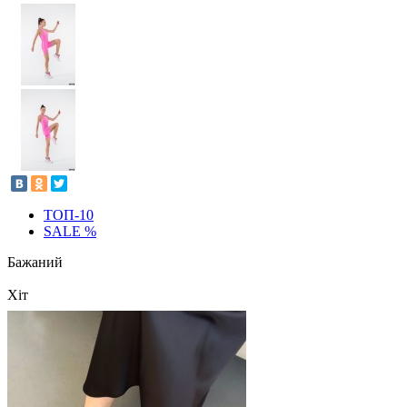
ТОП-10
SALE %
Бажаний
Хіт