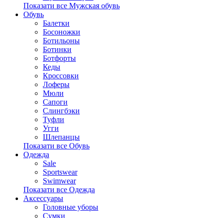
Показати все Мужская обувь
Обувь
Балетки
Босоножки
Ботильоны
Ботинки
Ботфорты
Кеды
Кроссовки
Лоферы
Мюли
Сапоги
Слингбэки
Туфли
Угги
Шлепанцы
Показати все Обувь
Одежда
Sale
Sportswear
Swimwear
Показати все Одежда
Аксессуары
Головные уборы
Сумки