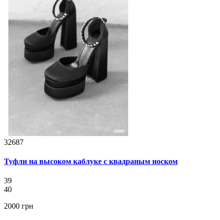
32687
Туфли на высоком каблуке с квадраным носком
39
40
2000 грн