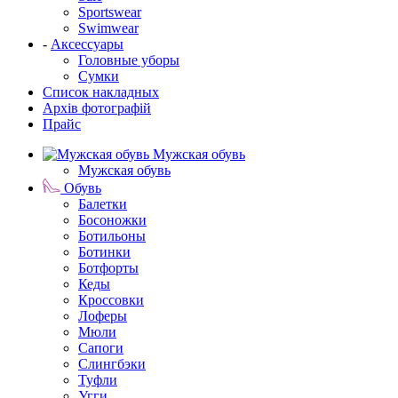
Sportswear
Swimwear
-
Аксессуары
Головные уборы
Сумки
Список накладных
Архів фотографій
Прайс
Мужская обувь
Мужская обувь
Обувь
Балетки
Босоножки
Ботильоны
Ботинки
Ботфорты
Кеды
Кроссовки
Лоферы
Мюли
Сапоги
Слингбэки
Туфли
Угги