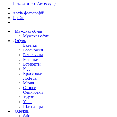
Показати все Аксессуары
Архів фотографій
Прайс
-
Мужская обувь
Мужская обувь
-
Обувь
Балетки
Босоножки
Ботильоны
Ботинки
Ботфорты
Кеды
Кроссовки
Лоферы
Мюли
Сапоги
Слингбэки
Туфли
Угги
Шлепанцы
-
Одежда
Sale