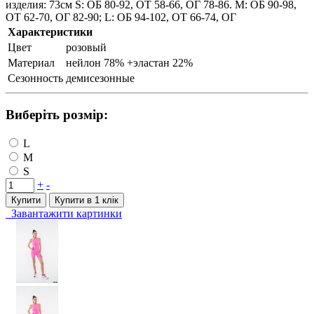
изделия: 73см S: ОБ 80-92, ОТ 58-66, ОГ 78-86. M: ОБ 90-98,
ОТ 62-70, ОГ 82-90; L: ОБ 94-102, ОТ 66-74, ОГ
Характеристики
Цвет
розовый
Материал
нейлон 78% +эластан 22%
Сезонность
демисезонные
Виберіть розмір:
L
M
S
+
-
Купити
Купити в 1 клiк
Завантажити картинки