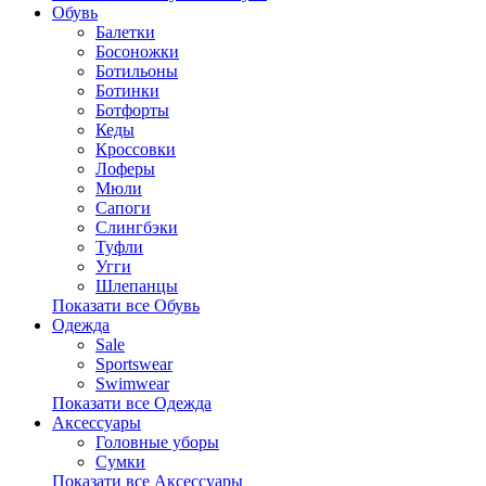
Обувь
Балетки
Босоножки
Ботильоны
Ботинки
Ботфорты
Кеды
Кроссовки
Лоферы
Мюли
Сапоги
Слингбэки
Туфли
Угги
Шлепанцы
Показати все Обувь
Одежда
Sale
Sportswear
Swimwear
Показати все Одежда
Аксессуары
Головные уборы
Сумки
Показати все Аксессуары