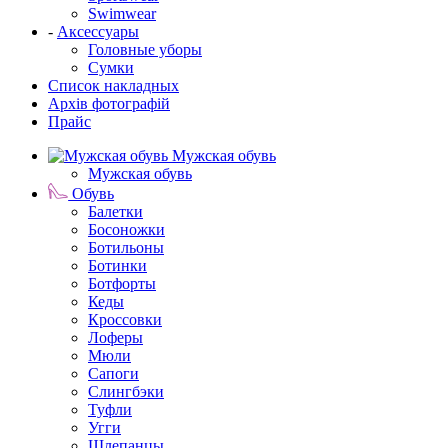
Swimwear
-
Аксессуары
Головные уборы
Сумки
Список накладных
Архів фотографій
Прайс
Мужская обувь
Мужская обувь
Обувь
Балетки
Босоножки
Ботильоны
Ботинки
Ботфорты
Кеды
Кроссовки
Лоферы
Мюли
Сапоги
Слингбэки
Туфли
Угги
Шлепанцы