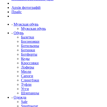
Архів фотографій
Прайс
-
Мужская обувь
Мужская обувь
-
Обувь
Балетки
Босоножки
Ботильоны
Ботинки
Ботфорты
Кеды
Кроссовки
Лоферы
Мюли
Сапоги
Слингбэки
Туфли
Угги
Шлепанцы
-
Одежда
Sale
Sportswear