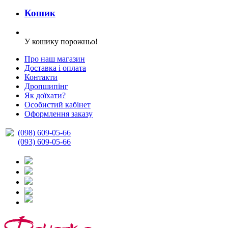
Кошик
У кошику порожньо!
Про наш магазин
Доставка і оплата
Контакти
Дропшипінг
Як доїхати?
Особистий кабінет
Оформлення заказу
(098) 609-05-66
(093) 609-05-66