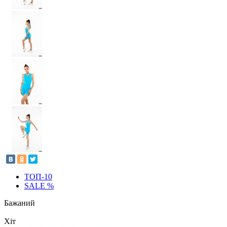
ТОП-10
SALE %
Бажаний
Хіт