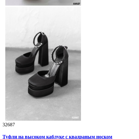
32687
Туфли на высоком каблуке с квадраным носком