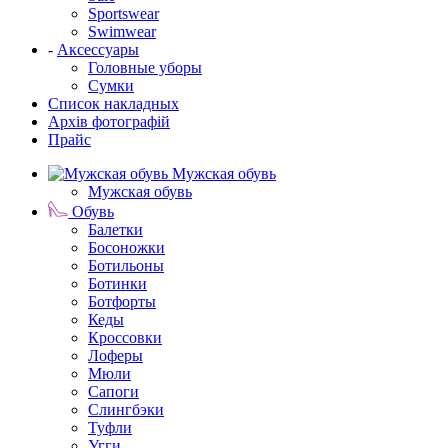
Sportswear
Swimwear
-
Аксессуары
Головные уборы
Сумки
Список накладных
Архів фотографій
Прайс
Мужская обувь
Мужская обувь
Обувь
Балетки
Босоножки
Ботильоны
Ботинки
Ботфорты
Кеды
Кроссовки
Лоферы
Мюли
Сапоги
Слингбэки
Туфли
Угги