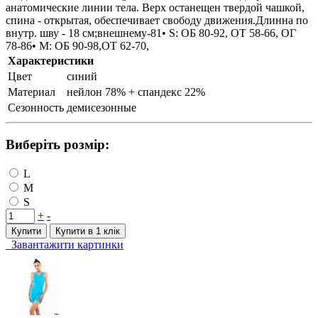
анатомические линии тела. Верх останещен твердой чашкой,
спина - открытая, обеспечивает свободу движения.Длинна по
внутр. шву - 18 см;внешнему-81• S: ОБ 80-92, ОТ 58-66, ОГ
78-86• M: ОБ 90-98,ОТ 62-70,
Характеристики
Цвет
синий
Материал
нейлон 78% + спандекс 22%
Сезонность
демисезонные
Виберіть розмір:
L
M
S
+
-
Купити
Купити в 1 клiк
Завантажити картинки