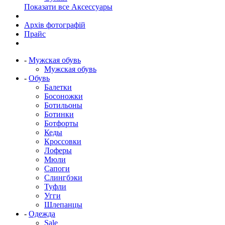
Показати все Аксессуары
Архів фотографій
Прайс
-
Мужская обувь
Мужская обувь
-
Обувь
Балетки
Босоножки
Ботильоны
Ботинки
Ботфорты
Кеды
Кроссовки
Лоферы
Мюли
Сапоги
Слингбэки
Туфли
Угги
Шлепанцы
-
Одежда
Sale