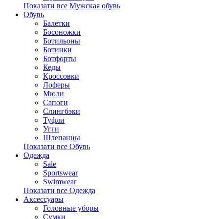
Показати все Мужская обувь
Обувь
Балетки
Босоножки
Ботильоны
Ботинки
Ботфорты
Кеды
Кроссовки
Лоферы
Мюли
Сапоги
Слингбэки
Туфли
Угги
Шлепанцы
Показати все Обувь
Одежда
Sale
Sportswear
Swimwear
Показати все Одежда
Аксессуары
Головные уборы
Сумки