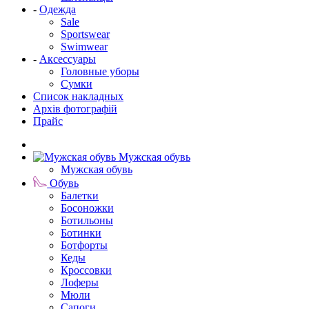
-
Одежда
Sale
Sportswear
Swimwear
-
Аксессуары
Головные уборы
Сумки
Список накладных
Архів фотографій
Прайс
Мужская обувь
Мужская обувь
Обувь
Балетки
Босоножки
Ботильоны
Ботинки
Ботфорты
Кеды
Кроссовки
Лоферы
Мюли
Сапоги