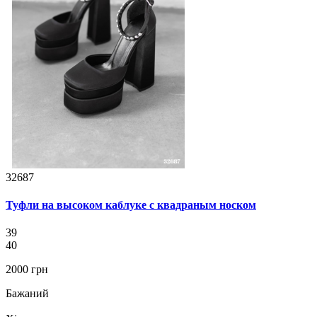
32687
Туфли на высоком каблуке с квадраным носком
39
40
2000 грн
Бажаний