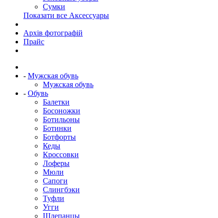
Сумки
Показати все Аксессуары
Архів фотографій
Прайс
-
Мужская обувь
Мужская обувь
-
Обувь
Балетки
Босоножки
Ботильоны
Ботинки
Ботфорты
Кеды
Кроссовки
Лоферы
Мюли
Сапоги
Слингбэки
Туфли
Угги
Шлепанцы