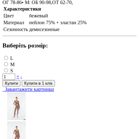
ОГ 78-86• M: ОБ 90-98,ОТ 62-70,
Характеристики
Цвет
бежевый
Материал
нейлон 75% + эластан 25%
Сезонность
демисезонные
Виберіть розмір:
L
M
S
+
-
Купити
Купити в 1 клiк
Завантажити картинки