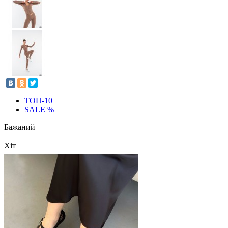
ТОП-10
SALE %
Бажаний
Хіт