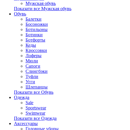
Мужская обувь
Показати все Мужская обувь
Обувь
Балетки
Босоножки
Ботильоны
Ботинки
Ботфорты
Кеды
Кроссовки
Лоферы
Мюли
Сапоги
Слингбэки
Туфли
Угги
Шлепанцы
Показати все Обувь
Одежда
Sale
Sportswear
Swimwear
Показати все Одежда
Аксессуары
Головные уборы