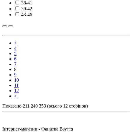
38-41
39-42
43-46
<
4
5
6
7
8
9
10
11
12
>
Показано 211 240 353 (всього 12 сторінок)
Інтернет-магазин - Фанатка Взуття