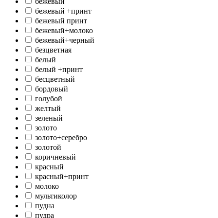
бежевый
бежевый +принт
бежевый принт
бежевый+молоко
бежевый+черный
безцветная
белый
белый +принт
бесцветный
бордовый
голубой
желтый
зеленый
золото
золото+серебро
золотой
коричневый
красный
красный+принт
молоко
мультиколор
пудна
пудра