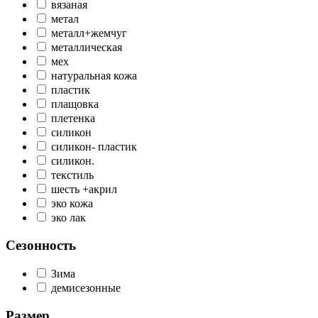
вязаная
метал
металл+жемчуг
металлическая
мех
натуральная кожа
пластик
плащовка
плетенка
силикон
силикон- пластик
силикон.
текстиль
шесть +акрил
эко кожа
эко лак
Сезонность
Зима
демисезонные
Размер