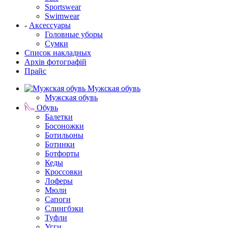
Sportswear
Swimwear
-
Аксессуары
Головные уборы
Сумки
Список накладных
Архів фотографій
Прайс
Мужская обувь
Мужская обувь
Обувь
Балетки
Босоножки
Ботильоны
Ботинки
Ботфорты
Кеды
Кроссовки
Лоферы
Мюли
Сапоги
Слингбэки
Туфли
Угги