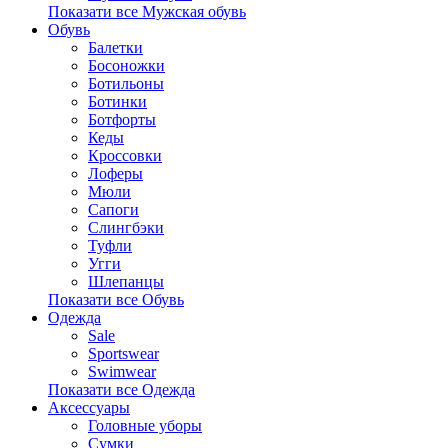
Показати все Мужская обувь
Обувь
Балетки
Босоножки
Ботильоны
Ботинки
Ботфорты
Кеды
Кроссовки
Лоферы
Мюли
Сапоги
Слингбэки
Туфли
Угги
Шлепанцы
Показати все Обувь
Одежда
Sale
Sportswear
Swimwear
Показати все Одежда
Аксессуары
Головные уборы
Сумки