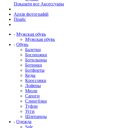
Показати все Аксессуары
Архів фотографій
Прайс
-
Мужская обувь
Мужская обувь
-
Обувь
Балетки
Босоножки
Ботильоны
Ботинки
Ботфорты
Кеды
Кроссовки
Лоферы
Мюли
Сапоги
Слингбэки
Туфли
Угги
Шлепанцы
-
Одежда
Sale