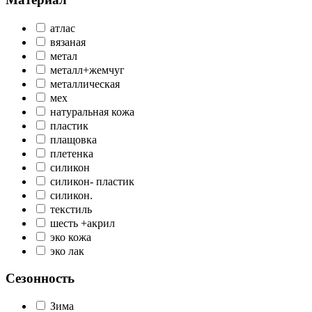
атлас
вязаная
метал
металл+жемчуг
металлическая
мех
натуральная кожа
пластик
плащовка
плетенка
силикон
силикон- пластик
силикон.
текстиль
шесть +акрил
эко кожа
эко лак
Сезонность
Зима