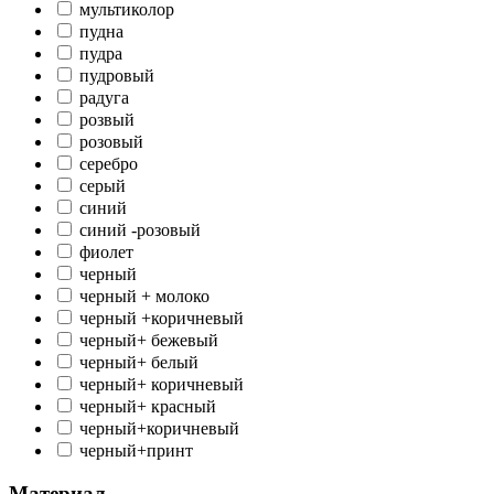
мультиколор
пудна
пудра
пудровый
радуга
розвый
розовый
серебро
серый
синий
синий -розовый
фиолет
черный
черный + молоко
черный +коричневый
черный+ бежевый
черный+ белый
черный+ коричневый
черный+ красный
черный+коричневый
черный+принт
Материал