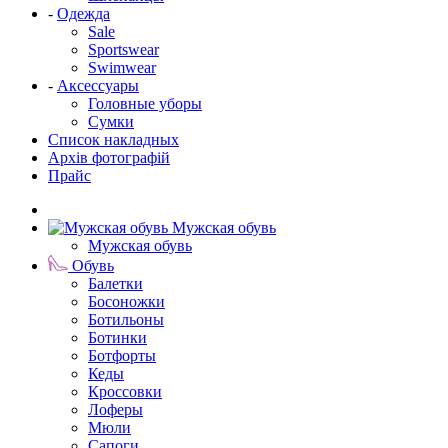
-
Одежда
Sale
Sportswear
Swimwear
-
Аксессуары
Головные уборы
Сумки
Список накладных
Архів фотографій
Прайс
Мужская обувь
Мужская обувь
Обувь
Балетки
Босоножки
Ботильоны
Ботинки
Ботфорты
Кеды
Кроссовки
Лоферы
Мюли
Сапоги