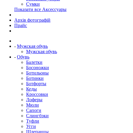
Сумки
Показати все Аксессуары
Архів фотографій
Прайс
-
Мужская обувь
Мужская обувь
-
Обувь
Балетки
Босоножки
Ботильоны
Ботинки
Ботфорты
Кеды
Кроссовки
Лоферы
Мюли
Сапоги
Слингбэки
Туфли
Угги
Шлепанцы