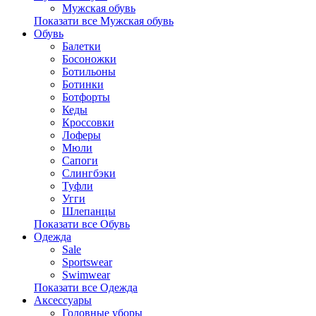
Мужская обувь
Показати все Мужская обувь
Обувь
Балетки
Босоножки
Ботильоны
Ботинки
Ботфорты
Кеды
Кроссовки
Лоферы
Мюли
Сапоги
Слингбэки
Туфли
Угги
Шлепанцы
Показати все Обувь
Одежда
Sale
Sportswear
Swimwear
Показати все Одежда
Аксессуары
Головные уборы