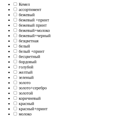
Кемел
ассортимент
бежевый
бежевый +принт
бежевый принт
бежевый+молоко
бежевый+черный
безцветная
белый
белый +принт
бесцветный
бордовый
голубой
желтый
зеленый
золото
золото+серебро
золотой
коричневый
красный
красный+принт
молоко