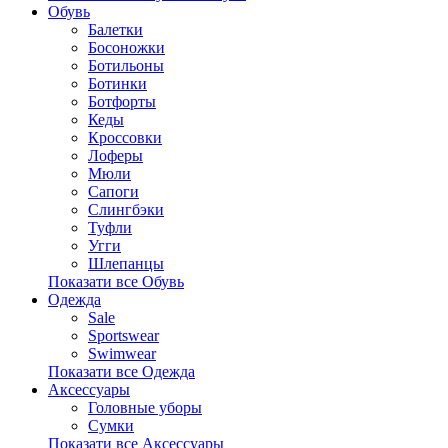
Обувь
Балетки
Босоножки
Ботильоны
Ботинки
Ботфорты
Кеды
Кроссовки
Лоферы
Мюли
Сапоги
Слингбэки
Туфли
Угги
Шлепанцы
Показати все Обувь
Одежда
Sale
Sportswear
Swimwear
Показати все Одежда
Аксессуары
Головные уборы
Сумки
Показати все Аксессуары