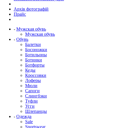
Архів фотографій
Прайс
-
Мужская обувь
Мужская обувь
-
Обувь
Балетки
Босоножки
Ботильоны
Ботинки
Ботфорты
Кеды
Кроссовки
Лоферы
Мюли
Сапоги
Слингбэки
Туфли
Угги
Шлепанцы
-
Одежда
Sale
Sportswear