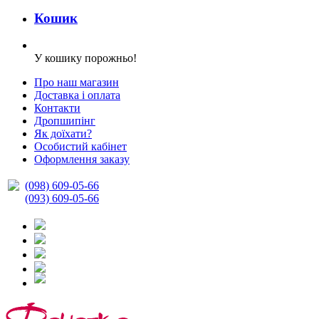
Кошик
У кошику порожньо!
Про наш магазин
Доставка і оплата
Контакти
Дропшипінг
Як доїхати?
Особистий кабінет
Оформлення заказу
(098) 609-05-66
(093) 609-05-66