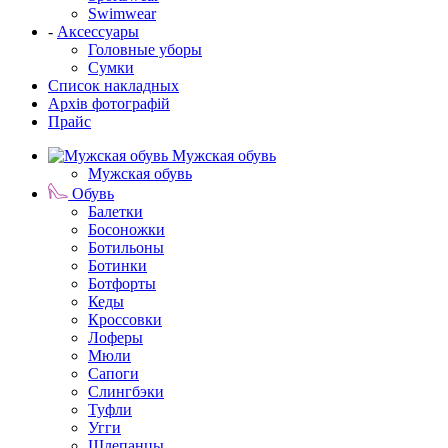
Swimwear
-
Аксессуары
Головные уборы
Сумки
Список накладных
Архів фотографій
Прайс
Мужская обувь
Мужская обувь
Обувь
Балетки
Босоножки
Ботильоны
Ботинки
Ботфорты
Кеды
Кроссовки
Лоферы
Мюли
Сапоги
Слингбэки
Туфли
Угги
Шлепанцы