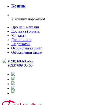
Кошик
У кошику порожньо!
Про наш магазин
Доставка і оплата
Контакти
Дропшипінг
Як доїхати?
Особистий кабінет
Оформлення заказу
(098) 609-05-66
(093) 609-05-66