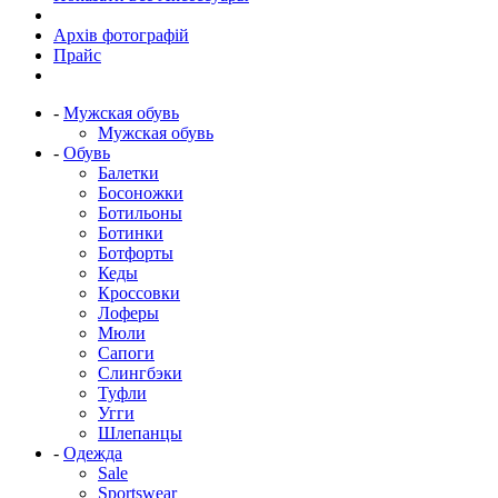
Архів фотографій
Прайс
-
Мужская обувь
Мужская обувь
-
Обувь
Балетки
Босоножки
Ботильоны
Ботинки
Ботфорты
Кеды
Кроссовки
Лоферы
Мюли
Сапоги
Слингбэки
Туфли
Угги
Шлепанцы
-
Одежда
Sale
Sportswear