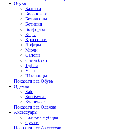
Обувь
Балетки
Босоножки
Ботильоны
Ботинки
Ботфорты
Кеды
Кроссовки
Лоферы
Мюли
Сапоги
Слингбэки
Туфли
Угги
Шлепанцы
Показати все Обувь
Одежда
Sale
Sportswear
Swimwear
Показати все Одежда
Аксессуары
Головные уборы
Сумки
Показати все Аксессуары