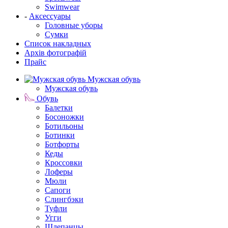
Swimwear
-
Аксессуары
Головные уборы
Сумки
Список накладных
Архів фотографій
Прайс
Мужская обувь
Мужская обувь
Обувь
Балетки
Босоножки
Ботильоны
Ботинки
Ботфорты
Кеды
Кроссовки
Лоферы
Мюли
Сапоги
Слингбэки
Туфли
Угги
Шлепанцы