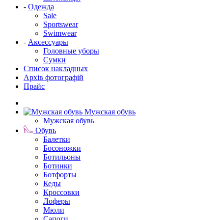
-
Одежда
Sale
Sportswear
Swimwear
-
Аксессуары
Головные уборы
Сумки
Список накладных
Архів фотографій
Прайс
Мужская обувь
Мужская обувь
Обувь
Балетки
Босоножки
Ботильоны
Ботинки
Ботфорты
Кеды
Кроссовки
Лоферы
Мюли
Сапоги