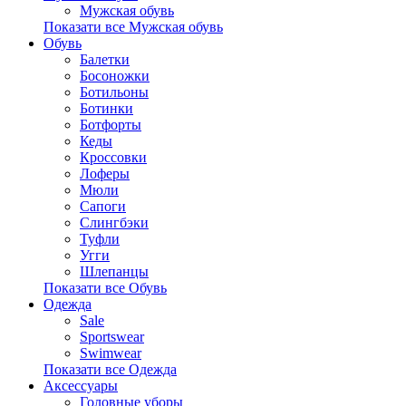
Мужская обувь
Показати все Мужская обувь
Обувь
Балетки
Босоножки
Ботильоны
Ботинки
Ботфорты
Кеды
Кроссовки
Лоферы
Мюли
Сапоги
Слингбэки
Туфли
Угги
Шлепанцы
Показати все Обувь
Одежда
Sale
Sportswear
Swimwear
Показати все Одежда
Аксессуары
Головные уборы