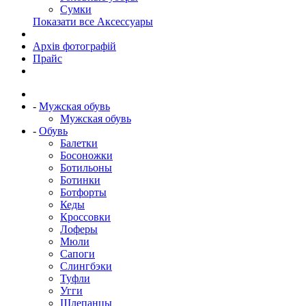
Сумки
Показати все Аксессуары
Архів фотографій
Прайс
-
Мужская обувь
Мужская обувь
-
Обувь
Балетки
Босоножки
Ботильоны
Ботинки
Ботфорты
Кеды
Кроссовки
Лоферы
Мюли
Сапоги
Слингбэки
Туфли
Угги
Шлепанцы