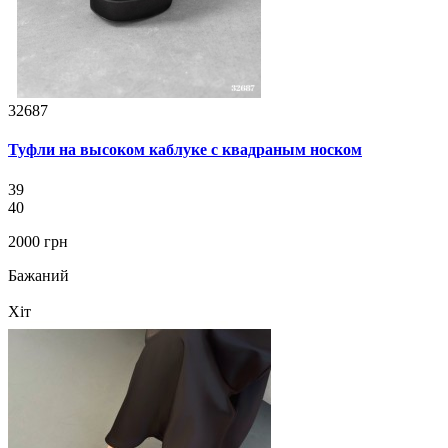
32687
Туфли на высоком каблуке с квадраным носком
39
40
2000 грн
Бажаний
Хіт