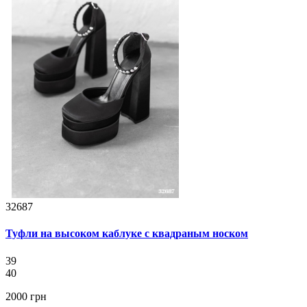
32687
Туфли на высоком каблуке с квадраным носком
39
40
2000 грн