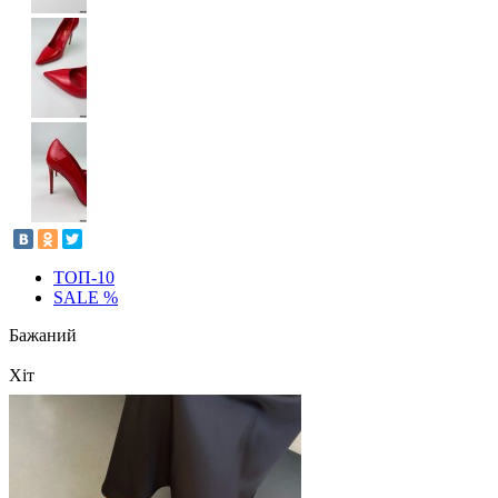
ТОП-10
SALE %
Бажаний
Хіт