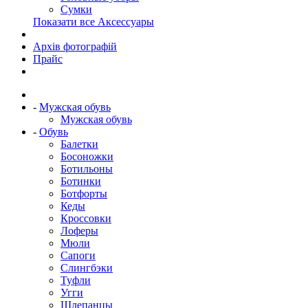
Сумки
Показати все Аксессуары
Архів фотографій
Прайс
-
Мужская обувь
Мужская обувь
-
Обувь
Балетки
Босоножки
Ботильоны
Ботинки
Ботфорты
Кеды
Кроссовки
Лоферы
Мюли
Сапоги
Слингбэки
Туфли
Угги
Шлепанцы