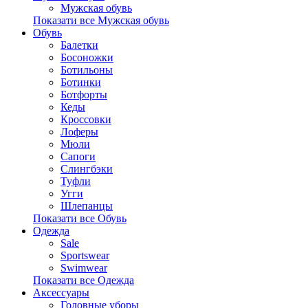
Мужская обувь
Показати все Мужская обувь
Обувь
Балетки
Босоножки
Ботильоны
Ботинки
Ботфорты
Кеды
Кроссовки
Лоферы
Мюли
Сапоги
Слингбэки
Туфли
Угги
Шлепанцы
Показати все Обувь
Одежда
Sale
Sportswear
Swimwear
Показати все Одежда
Аксессуары
Головные уборы