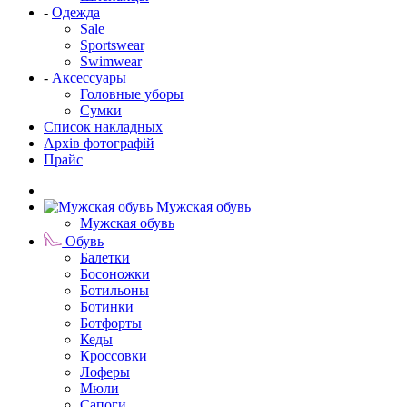
-
Одежда
Sale
Sportswear
Swimwear
-
Аксессуары
Головные уборы
Сумки
Список накладных
Архів фотографій
Прайс
Мужская обувь
Мужская обувь
Обувь
Балетки
Босоножки
Ботильоны
Ботинки
Ботфорты
Кеды
Кроссовки
Лоферы
Мюли
Сапоги