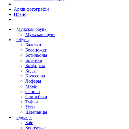
Архів фотографій
Прайс
-
Мужская обувь
Мужская обувь
-
Обувь
Балетки
Босоножки
Ботильоны
Ботинки
Ботфорты
Кеды
Кроссовки
Лоферы
Мюли
Сапоги
Слингбэки
Туфли
Угги
Шлепанцы
-
Одежда
Sale
Sportswear