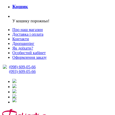
Кошик
У кошику порожньо!
Про наш магазин
Доставка і оплата
Контакти
Дропшипінг
Як доїхати?
Особистий кабінет
Оформлення заказу
(098) 609-05-66
(093) 609-05-66