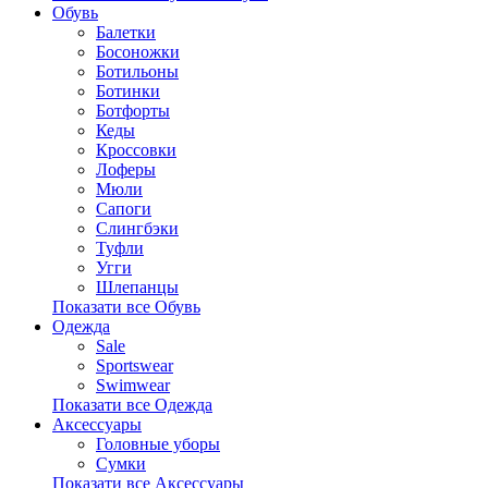
Обувь
Балетки
Босоножки
Ботильоны
Ботинки
Ботфорты
Кеды
Кроссовки
Лоферы
Мюли
Сапоги
Слингбэки
Туфли
Угги
Шлепанцы
Показати все Обувь
Одежда
Sale
Sportswear
Swimwear
Показати все Одежда
Аксессуары
Головные уборы
Сумки
Показати все Аксессуары