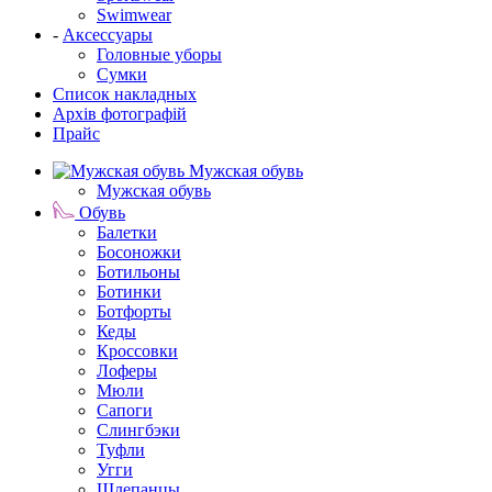
Swimwear
-
Аксессуары
Головные уборы
Сумки
Список накладных
Архів фотографій
Прайс
Мужская обувь
Мужская обувь
Обувь
Балетки
Босоножки
Ботильоны
Ботинки
Ботфорты
Кеды
Кроссовки
Лоферы
Мюли
Сапоги
Слингбэки
Туфли
Угги
Шлепанцы